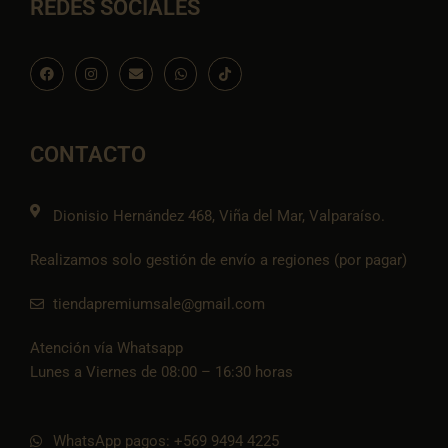
REDES SOCIALES
F
I
E
W
I
a
n
n
h
c
c
s
v
a
o
e
t
e
t
n
b
a
l
s
-
o
g
o
a
t
o
r
p
p
i
CONTACTO
k
a
e
p
k
m
t
o
k
Dionisio Hernández 468, Viña del Mar, Valparaíso.
Realizamos solo gestión de envío a regiones (por pagar)
tiendapremiumsale@gmail.com
Atención vía Whatsapp
Lunes a Viernes de 08:00 – 16:30 horas
WhatsApp pagos: +569 9494 4225