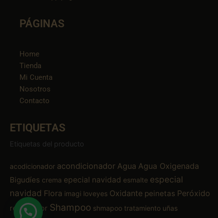
PÁGINAS
Home
Tienda
Mi Cuenta
Nosotros
Contacto
ETIQUETAS
Etiquetas del producto
acondicionador
Agua
Agua Oxigenada
acodicionador
especial
Bigudíes
epecial navidad
crema
esmalte
navidad
Flora
Oxidante
Peróxido
peinetas
imagi
loveyes
Shampoo
removedor
shmapoo
tratamiento
uñas