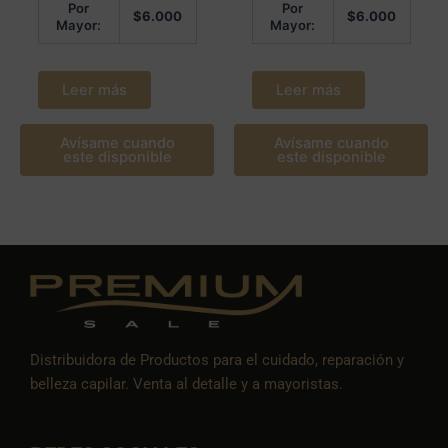
Por
Por
$
6.000
$
6.000
Mayor:
Mayor:
Leer más
Leer más
Avísame cuando
Avísame cuando
este disponible
este disponible
Distribuidora de Productos para el cuidado, reparación y
belleza capilar. Venta al detalle y a mayoristas.