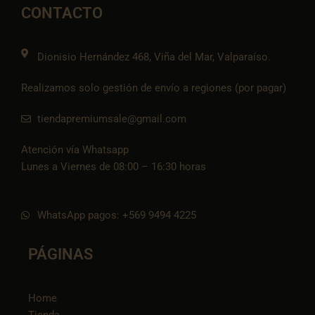
o
r
p
p
i
CONTACTO
k
a
e
p
k
m
t
o
k
Dionisio Hernández 468, Viña del Mar, Valparaíso.
Realizamos solo gestión de envío a regiones (por pagar)
tiendapremiumsale@gmail.com
Atención vía Whatsapp
Lunes a Viernes de 08:00 – 16:30 horas
WhatsApp pagos: +569 9494 4225
PÁGINAS
Home
Tienda