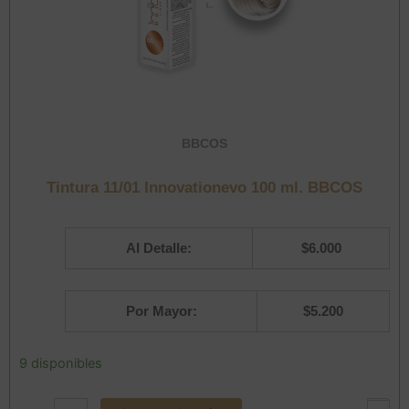
BBCOS
Tintura 11/01 Innovationevo 100 ml. BBCOS
Al Detalle:
$
6.000
Por Mayor:
$
5.200
Tintura
9 disponibles
11/01
Innovationevo