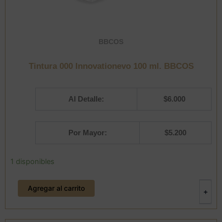
BBCOS
Tintura 000 Innovationevo 100 ml. BBCOS
Al Detalle:
$
6.000
Por Mayor:
$
5.200
Tintura
1 disponibles
000
Innovationevo
Agregar al carrito
100
-
+
ml.
BBCOS
cantidad