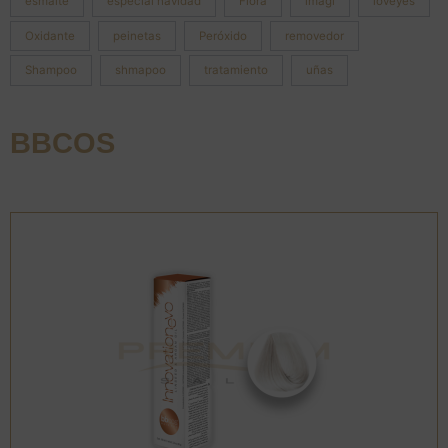
esmalte
especial navidad
Flora
imagi
loveyes
Oxidante
peinetas
Peróxido
removedor
Shampoo
shmapoo
tratamiento
uñas
BBCOS