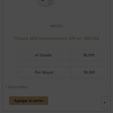
BBCOS
Tintura 10/0 Innovationevo 100 ml. BBCOS
Al Detalle:
$
6.000
Por Mayor:
$
5.200
Tintura
1 disponibles
10/0
Innovationevo
Agregar al carrito
100
-
+
ml.
BBCOS