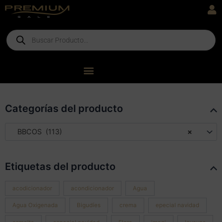
Ir
al
contenido
Products
search
Categorías del producto
BBCOS (113)
×
Etiquetas del producto
acodicionador
acondicionador
Agua
Agua Oxigenada
Bigudíes
crema
epecial navidad