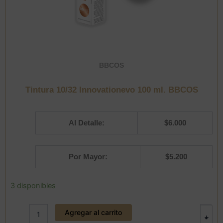
BBCOS
Tintura 10/32 Innovationevo 100 ml. BBCOS
Al Detalle:
$
6.000
Por Mayor:
$
5.200
Tintura
3 disponibles
10/32
Innovationevo
Agregar al carrito
100
+
-