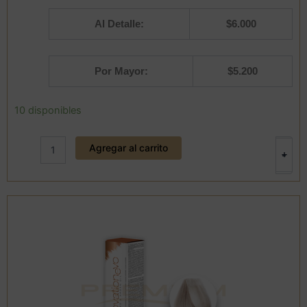
Al Detalle:
$
6.000
Por Mayor:
$
5.200
Tintura
10 disponibles
11/0
Innovationevo
Agregar al carrito
100
+
-
ml.
BBCOS
cantidad