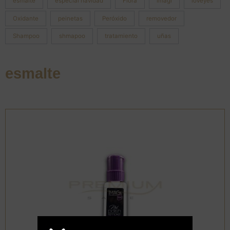
esmalte
especial navidad
Flora
imagi
loveyes
Oxidante
peinetas
Peróxido
removedor
Shampoo
shmapoo
tratamiento
uñas
esmalte