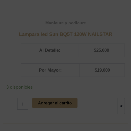
Manicure y pedicure
Lampara led Sun BQ5T 120W NAILSTAR
Al Detalle:
$
25.000
Por Mayor:
$
19.000
Lampara
3 disponibles
led
Sun
Agregar al carrito
BQ5T
+
-
120W
NAILSTAR
cantidad