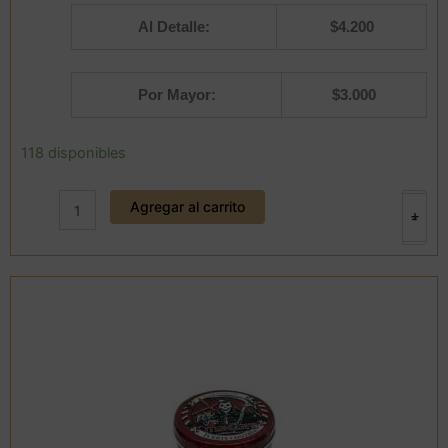
Al Detalle:
$
4.200
Por Mayor:
$
3.000
Cera
118 disponibles
de
peinar
Agregar al carrito
gel
+
-
Aqua
Hair
Max
(Amarilla)
153
ml.
Maxcare
cantidad