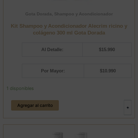
Gota Dorada
,
Shampoo y Acondicionador
Kit Shampoo y Acondicionador Alecrim ricino y
colágeno 300 ml Gota Dorada
Al Detalle:
$
15.990
Por Mayor:
$
10.990
Kit
1 disponibles
Shampoo
y
Agregar al carrito
Acondicionador
-
+
Alecrim
ricino
y
colágeno
300