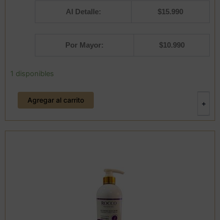
Al Detalle:
$
15.990
Por Mayor:
$
10.990
Kit
1 disponibles
Shampoo
y
Agregar al carrito
Acondicionador
-
+
Creatina
Karité
300
ml
Gota
Dorada
cantidad