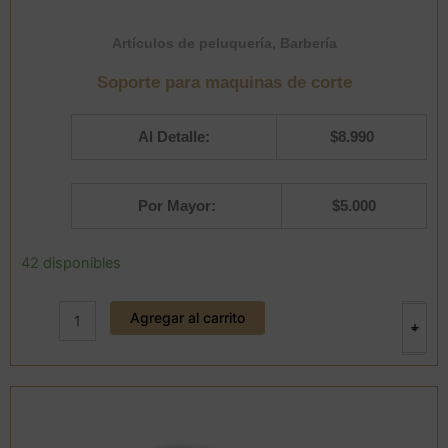
Artículos de peluquería
,
Barbería
Soporte para maquinas de corte
Al Detalle:
$
8.990
Por Mayor:
$
5.000
Soporte
42 disponibles
para
maquinas
Agregar al carrito
de
+
-
corte
cantidad