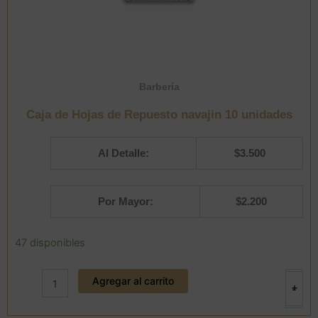
Barbería
Caja de Hojas de Repuesto navajin 10 unidades
Al Detalle:
$
3.500
Por Mayor:
$
2.200
Caja
47 disponibles
de
Hojas
Agregar al carrito
de
+
-
Repuesto
navajin