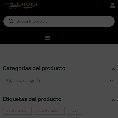
Ir
al
contenido
Products
search
Categorías del producto
Elige una categoría
Etiquetas del producto
acodicionador
acondicionador
Agua