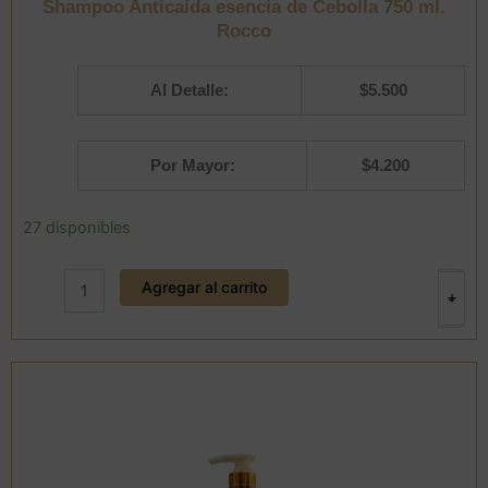
Shampoo Anticaída esencia de Cebolla 750 ml.
Rocco
Al Detalle:
$
5.500
Por Mayor:
$
4.200
Shampoo
27 disponibles
Anticaída
esencia
Agregar al carrito
de
+
-
Cebolla
750
ml.
Rocco
cantidad