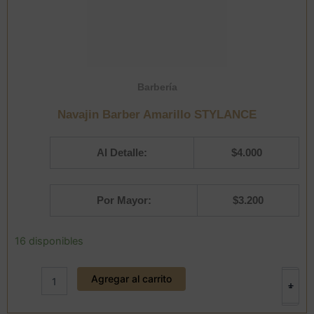
Barbería
Navajin Barber Amarillo STYLANCE
Al Detalle:
$
4.000
Por Mayor:
$
3.200
Navajin
16 disponibles
Barber
Amarillo
Agregar al carrito
STYLANCE
+
-
cantidad