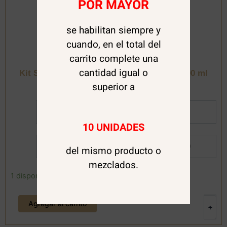
POR MAYOR
se habilitan siempre y
cuando, en el total del
Gota Dorada
,
Shampoo y Acondicionador
carrito complete una
cantidad igual o
Kit Shampoo y Acondicionador Abacate 300 ml
Gota Dorada
superior a
Al Detalle:
$
15.990
10 UNIDADES
Por Mayor:
$
10.990
del mismo producto o
mezclados.
Kit
1 disponibles
Shampoo
y
Agregar al carrito
Acondicionador
-
+
Abacate
300