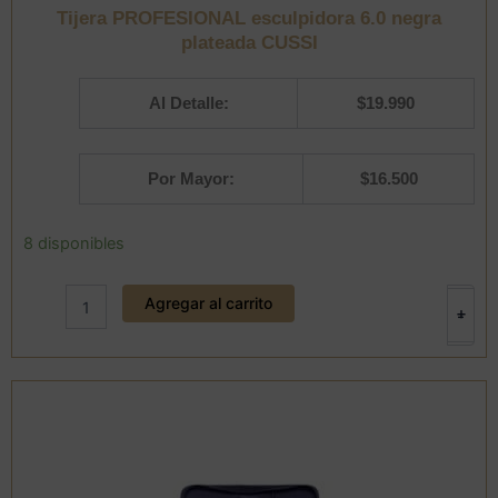
Tijera PROFESIONAL esculpidora 6.0 negra
plateada CUSSI
Al Detalle:
$
19.990
Por Mayor:
$
16.500
Tijera
8 disponibles
PROFESIONAL
esculpidora
Agregar al carrito
6.0
+
-
negra
plateada
CUSSI
cantidad