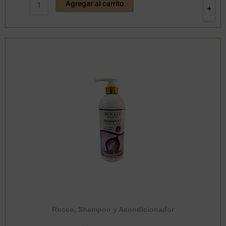
Agregar al carrito
de
+
-
Cebolla
750
ml.
Rocco
cantidad
Rocco
,
Shampoo y Acondicionador