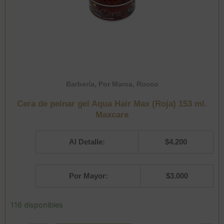
Barbería
,
Por Marca
,
Rocco
Cera de peinar gel Aqua Hair Max (Roja) 153 ml.
Maxcare
Al Detalle:
$
4.200
Por Mayor:
$
3.000
Cera
116 disponibles
de
peinar