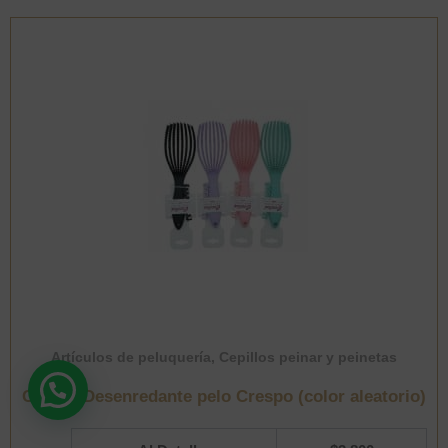
10
unidades
cantidad
Artículos de peluquería
,
Cepillos peinar y peinetas
Necesitas ayuda?
Cepillo Desenredante pelo Crespo (color aleatorio)