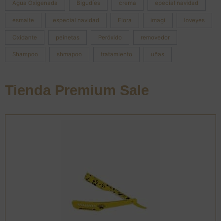
Agua Oxigenada
Bigudíes
crema
epecial navidad
esmalte
especial navidad
Flora
imagi
loveyes
Oxidante
peinetas
Peróxido
removedor
Shampoo
shmapoo
tratamiento
uñas
Tienda Premium Sale