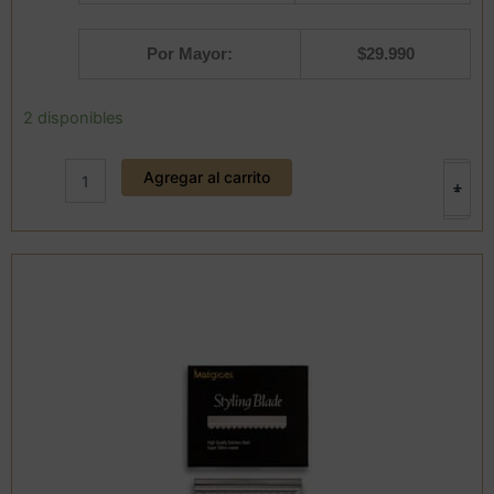
Por Mayor:
$
29.990
Lampara
2 disponibles
led
portátil
Agregar al carrito
inalámbrica
+
-
para
manicure
48w
cantidad