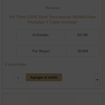
Pestañas
Kit Tinte CAFE Semi Permanente HENNA Para
Pestañas Y Cejas Iconsign
Al Detalle:
$
4.700
Por Mayor:
$
3.600
Kit
6 disponibles
Tinte
CAFE
Agregar al carrito
Semi
+
-
Permanente
HENNA
Para
Pestañas
Y