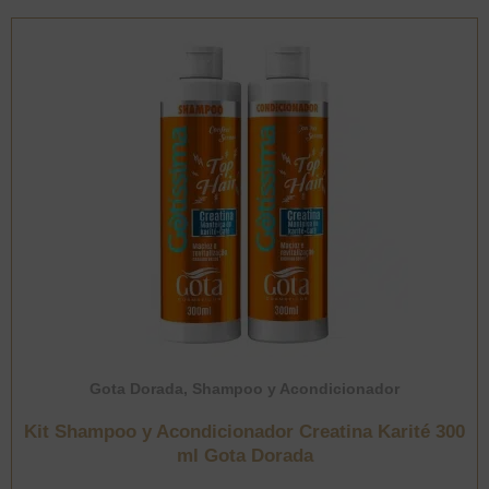
ml
Gota
Dorada
cantidad
Gota Dorada
,
Shampoo y Acondicionador
Kit Shampoo y Acondicionador Creatina Karité 300
ml Gota Dorada