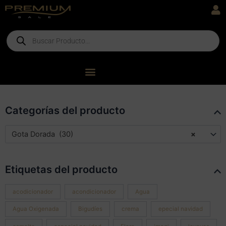
Ir
al
contenido
Products
search
Categorías del producto
Gota Dorada (30)
×
Etiquetas del producto
acodicionador
acondicionador
Agua
Agua Oxigenada
Bigudíes
crema
epecial navidad