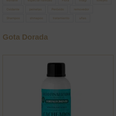
esmalte
especial navidad
Flora
imagi
loveyes
Oxidante
peinetas
Peróxido
removedor
Shampoo
shmapoo
tratamiento
uñas
Gota Dorada