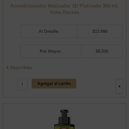
Acondicionador Matizador 3D Platinado 300 ml.
Gota Dorada
Al Detalle:
$
13.990
Por Mayor:
$
8.500
Acondicionador
4 disponibles
Matizador
3D
Agregar al carrito
Platinado
+
-
300
ml.
Gota
Dorada
cantidad