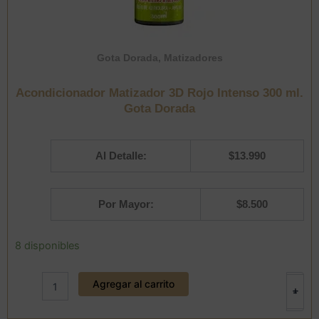
Gota Dorada
,
Matizadores
Acondicionador Matizador 3D Rojo Intenso 300 ml.
Gota Dorada
Al Detalle:
$
13.990
Por Mayor:
$
8.500
Acondicionador
8 disponibles
Matizador
3D
Agregar al carrito
Rojo
+
-
Intenso
300