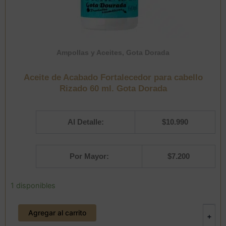
Ampollas y Aceites
,
Gota Dorada
Aceite de Acabado Fortalecedor para cabello
Rizado 60 ml. Gota Dorada
Al Detalle:
$
10.990
Por Mayor:
$
7.200
Aceite
1 disponibles
de
Acabado
Agregar al carrito
Fortalecedor
-
+
para