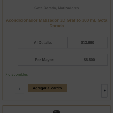
Gota Dorada
,
Matizadores
Acondicionador Matizador 3D Grafito 300 ml. Gota
Dorada
Al Detalle:
$
13.990
Por Mayor:
$
8.500
Acondicionador
7 disponibles
Matizador
3D
Agregar al carrito
Grafito
+
-
300
ml.
Gota
Dorada