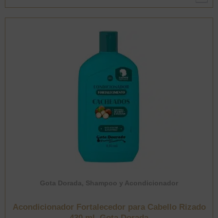
cabello
Rizado
60
ml.
Gota
Dorada
cantidad
Gota Dorada
,
Shampoo y Acondicionador
Acondicionador Fortalecedor para Cabello Rizado
430 ml. Gota Dorada