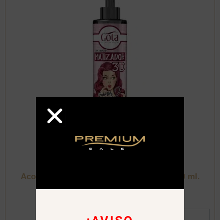
cantidad
Gota Dorada
,
Matizadores
Acondicionador Matizador 3D Marsala 120 ml.
Gota Dorada
Al Detalle:
$
8.500