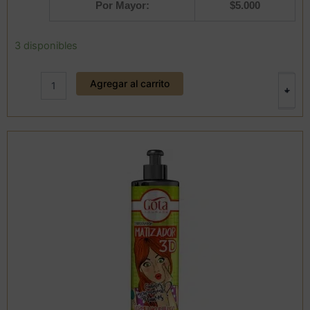
Por Mayor:
$
5.000
Acondicionador
3 disponibles
Matizador
3D
Agregar al carrito
Rojo
+
-
Intenso
120
ml.
Gota
Dorada
cantidad