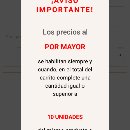
¡AVISO
IMPORTANTE!
Por Mayor:
$
5.000
Los precios al
Acondicionador
2 disponibles
Matizador
POR MAYOR
3D
Agregar al carrito
Marsala
+
-
120
se habilitan siempre y
ml.
cuando, en el total del
Gota
Dorada
carrito complete una
cantidad
cantidad igual o
superior a
10 UNIDADES