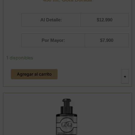
Al Detalle:
$
12.990
Por Mayor:
$
7.900
Acondicionador
1 disponibles
Fortalecedor
para
Agregar al carrito
Cabello
-
+
Rizado
430
ml.
Gota
Dorada
cantidad