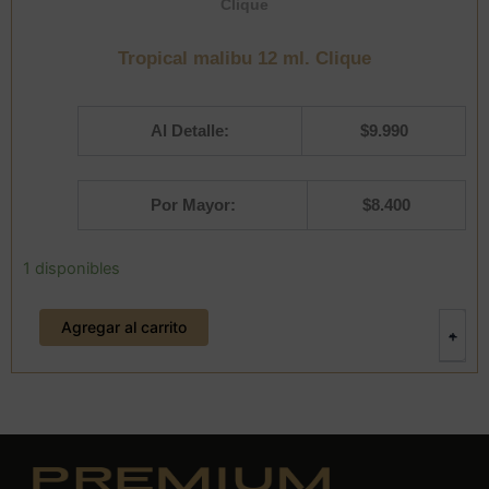
Clique
Tropical malibu 12 ml. Clique
Al Detalle:
$
9.990
Por Mayor:
$
8.400
Tropical
1 disponibles
malibu
12
Agregar al carrito
ml.
-
+
Clique
cantidad