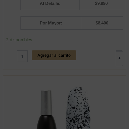
Al Detalle:
$
9.990
Por Mayor:
$
8.400
Esmalte
2 disponibles
287
12
Agregar al carrito
ml.
+
-
Clique
cantidad