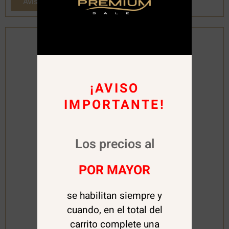
Avísame cuando este disponible
¡AVISO
IMPORTANTE!
Los precios al
POR MAYOR
se habilitan siempre y
Clique
cuando, en el total del
carrito complete una
Top Gold Diamond 12 ml. Clique