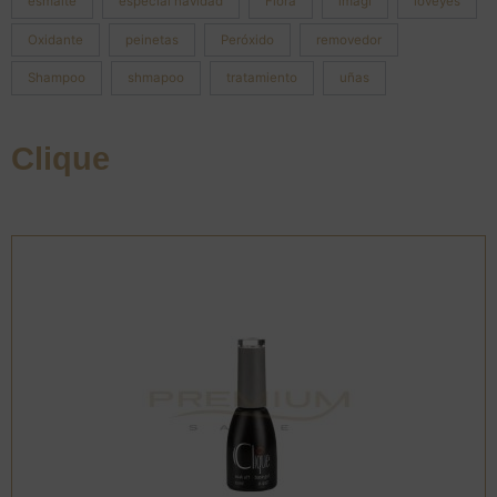
esmalte
especial navidad
Flora
imagi
loveyes
Oxidante
peinetas
Peróxido
removedor
Shampoo
shmapoo
tratamiento
uñas
Clique