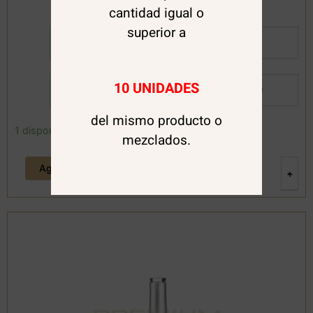
cantidad igual o
superior a
Al Detalle:
$
11.000
10 UNIDADES
Por Mayor:
$
9.800
del mismo producto o
Top
1 disponibles
mezclados.
Gold
Diamond
Agregar al carrito
12
-
+
ml.
Clique
cantidad