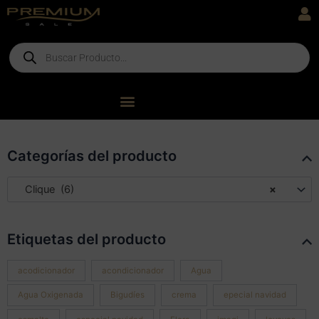
Ir
al
contenido
Products
search
Categorías del producto
Clique (6)
×
Etiquetas del producto
acodicionador
acondicionador
Agua
Agua Oxigenada
Bigudíes
crema
epecial navidad