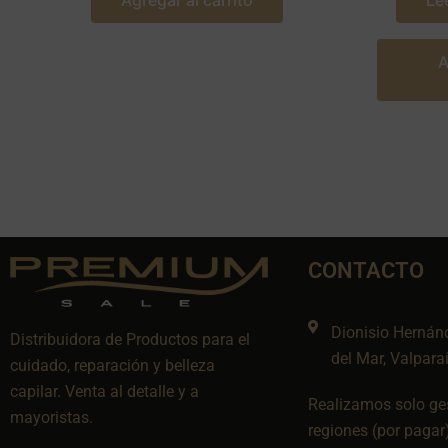
Agregar al carrito
Le
A
CONTACTO
Dionisio Hernán
Distribuidora de Productos para el
del Mar, Valpara
cuidado, reparación y belleza
capilar. Venta al detalle y a
Realizamos solo ges
mayoristas.
regiones (por pagar