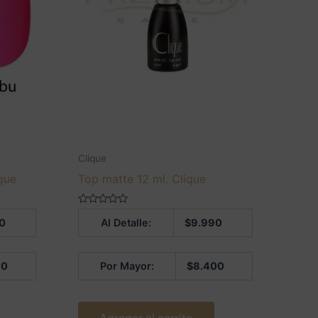
Clique
ique
Top matte 12 ml. Clique
Valorado
0
Al Detalle:
$
9.990
en
0
de
5
00
Por Mayor:
$
8.400