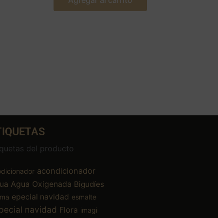
Agregar al carrito
TIQUETAS
iquetas del producto
acondicionador
dicionador
ua
Agua Oxigenada
Bigudíes
epecial navidad
ema
esmalte
pecial navidad
Flora
imagi