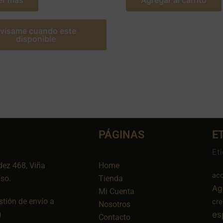
er más
Agregar al carrito
vísame cuando este
disponible
PÁGINAS
E
Et
dez 468, Viña
Home
aco
íso.
Tienda
Ag
Mi Cuenta
tión de envío a
cr
Nosotros
es
)
Contacto