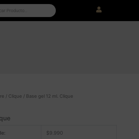
re
/
Clique
/ Base gel 12 ml. Clique
ique
le:
$
9.990