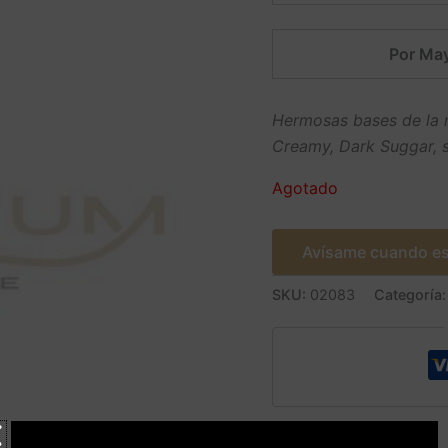
Por May
Hermosas bases de la 
Creamy, Dark Suggar, s
Agotado
Avísame cuando es
SKU:
02083
Categoría