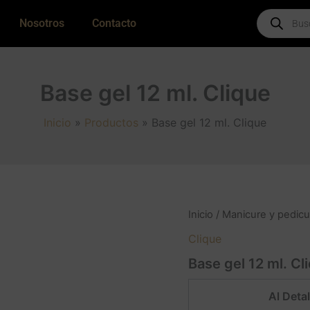
Products
Nosotros
Contacto
search
Base gel 12 ml. Clique
Inicio
Productos
Base gel 12 ml. Clique
Inicio
/
Manicure y pedicu
Clique
Base gel 12 ml. Cl
Al Detal