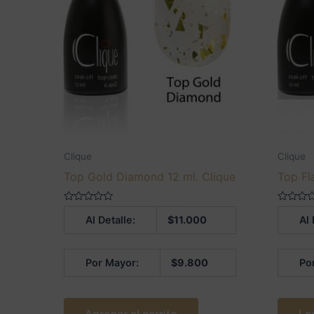
Clique
Clique
Top Gold Diamond 12 ml. Clique
Top Fl
Valorado
Valorado
Al Detalle:
$
11.000
Al 
en
en
0
0
de
de
5
5
Por Mayor:
$
9.800
Po