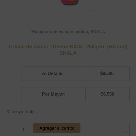
Máscaras de masaje capilar
,
SKALA
Crema de peinar “Divino KIDS” 250grm. (Rizado)
SKALA
Al Detalle:
$
9.500
Por Mayor:
$
6.550
Crema
32 disponibles
de
peinar
Agregar al carrito
"Divino
+
-
KIDS"