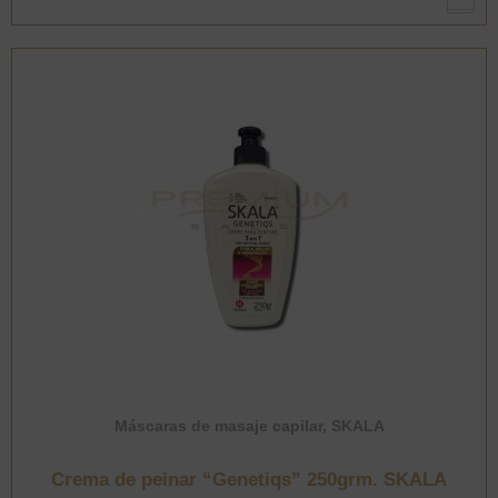
250grm.
(Rizado)
SKALA
cantidad
Máscaras de masaje capilar
,
SKALA
Crema de peinar “Genetiqs” 250grm. SKALA