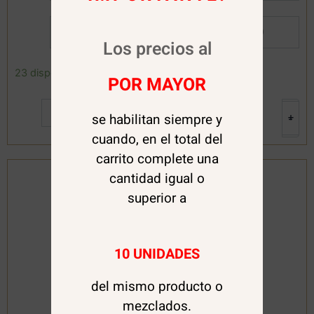
Por Mayor:
$
7.450
Los precios al
Spray
23 disponibles
POR MAYOR
desenredante
Divino
Agregar al carrito
KIDS
se habilitan siempre y
+
-
250grm.
cuando, en el total del
(Rizado)
SKALA
carrito complete una
cantidad
cantidad igual o
superior a
10 UNIDADES
del mismo producto o
mezclados.