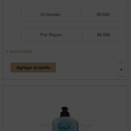
Al Detalle:
$
9.500
Por Mayor:
$
6.550
Crema
1 disponibles
de
peinar
Agregar al carrito
"Genetiqs"
-
+
250grm.
SKALA
cantidad