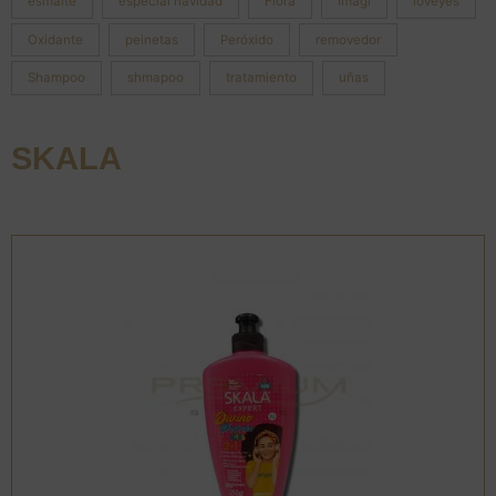
esmalte
especial navidad
Flora
imagi
loveyes
Oxidante
peinetas
Peróxido
removedor
Shampoo
shmapoo
tratamiento
uñas
SKALA