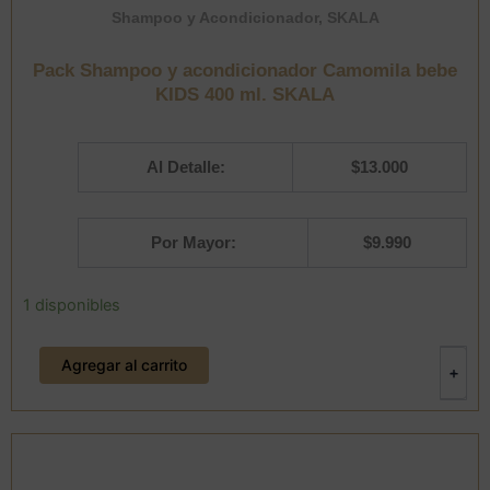
Shampoo y Acondicionador
,
SKALA
Pack Shampoo y acondicionador Camomila bebe
KIDS 400 ml. SKALA
Al Detalle:
$
13.000
Por Mayor:
$
9.990
Pack
1 disponibles
Shampoo
y
Agregar al carrito
acondicionador
-
+
Camomila
bebe
KIDS
400
ml.