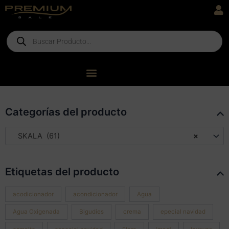
Ir
al
contenido
Products
search
Categorías del producto
SKALA (61)
×
Etiquetas del producto
acodicionador
acondicionador
Agua
Agua Oxigenada
Bigudíes
crema
epecial navidad