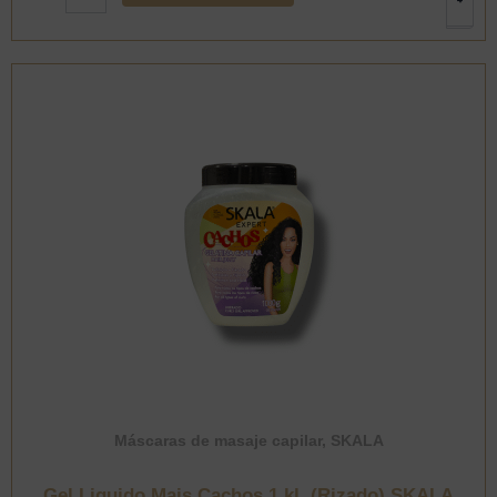
250
ml.
(Rizado)
SKALA
cantidad
Máscaras de masaje capilar
,
SKALA
Gel Liquido Mais Cachos 1 kl. (Rizado) SKALA