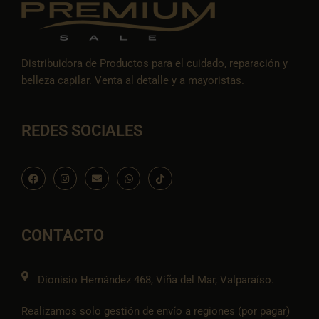
Distribuidora de Productos para el cuidado, reparación y
belleza capilar. Venta al detalle y a mayoristas.
REDES SOCIALES
F
I
E
W
I
a
n
n
h
c
c
s
v
a
o
e
t
e
t
n
b
a
l
s
-
o
g
o
a
t
o
r
p
p
i
CONTACTO
k
a
e
p
k
m
t
o
k
Dionisio Hernández 468, Viña del Mar, Valparaíso.
Realizamos solo gestión de envío a regiones (por pagar)