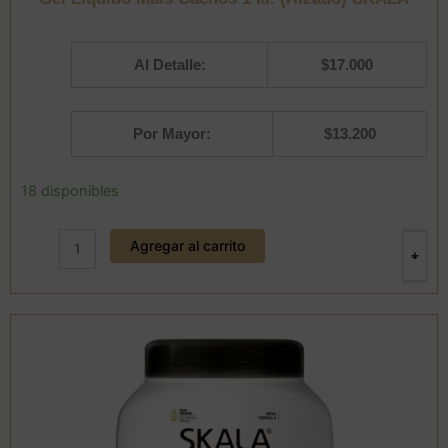
Al Detalle:
$
17.000
Por Mayor:
$
13.200
Gel
18 disponibles
Liquido
Mais
Agregar al carrito
Cachos
+
-
1
kl.
(Rizado)
SKALA
cantidad