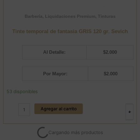
Barbería
,
Liquidaciones Premium
,
Tinturas
Tinte temporal de fantasia GRIS 120 gr. Sevich
Al Detalle:
$
2.000
Por Mayor:
$
2.000
Tinte
53 disponibles
temporal
de
Agregar al carrito
fantasia
+
-
GRIS
120
gr.
Cargando más productos
Sevich