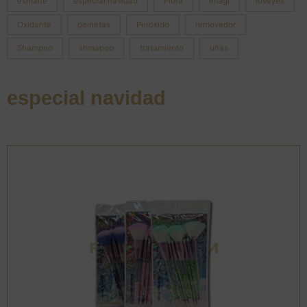
esmalte
especial navidad
Flora
imagi
loveyes
Oxidante
peinetas
Peróxido
removedor
Shampoo
shmapoo
tratamiento
uñas
especial navidad