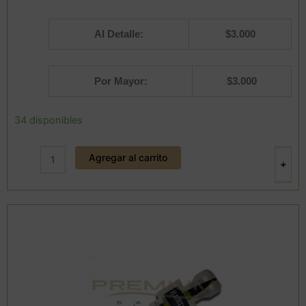
Al Detalle:
$
3.000
Por Mayor:
$
3.000
Membrana
34 disponibles
de
labios
Agregar al carrito
MOND'SUB
+
-
cantidad