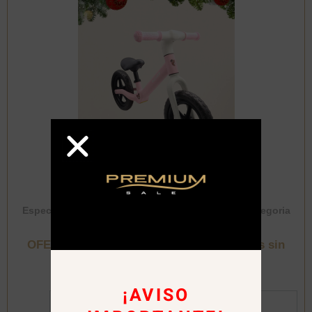
Especial Navidad
,
Liquidaciones Premium
,
Sin categoria
OFERTA! Bicicleta de equilibrio para niños sin
pedales Color Rosa
¡AVISO
Al Detalle:
$
16.000