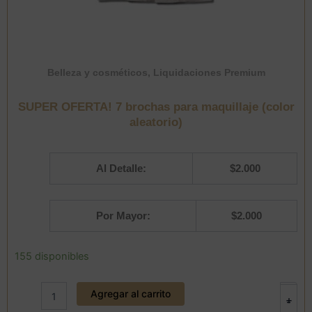
Belleza y cosméticos
,
Liquidaciones Premium
SUPER OFERTA! 7 brochas para maquillaje (color
aleatorio)
Al Detalle:
$
2.000
Por Mayor:
$
2.000
SUPER
155 disponibles
OFERTA!
7
Agregar al carrito
brochas
+
-
para