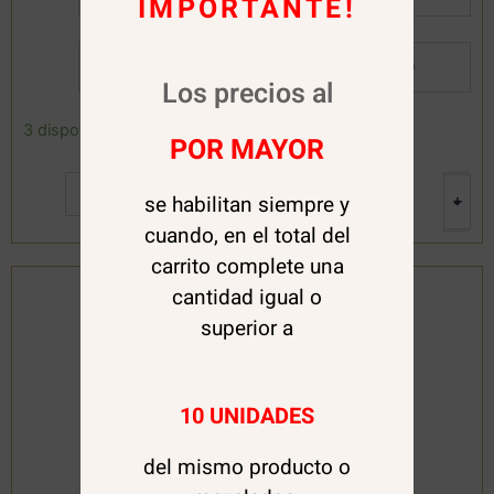
IMPORTANTE!
Por Mayor:
$
16.000
Los precios al
OFERTA!
3 disponibles
POR MAYOR
Bicicleta
de
Agregar al carrito
equilibrio
+
se habilitan siempre y
-
para
cuando, en el total del
niños
sin
carrito complete una
pedales
cantidad igual o
Color
superior a
Rosa
cantidad
10 UNIDADES
del mismo producto o