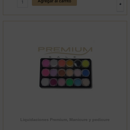
Agregar al carrito
Plus
+
-
100ml.
LOVEYES
LY-
046
cantidad
Liquidaciones Premium
,
Manicure y pedicure