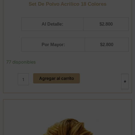
Set De Polvo Acrilico 18 Colores
Al Detalle:
$
2.800
Por Mayor:
$
2.800
Set
77 disponibles
De
Polvo
Agregar al carrito
Acrilico
+
-
18
Colores
cantidad