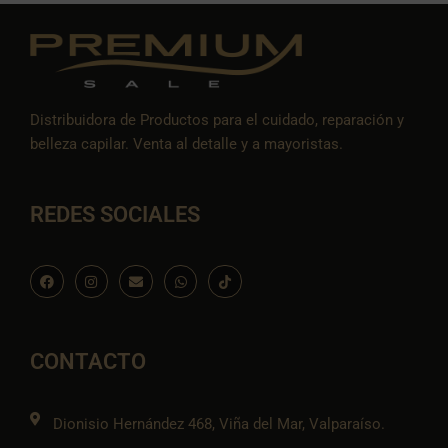
cantidad
Distribuidora de Productos para el cuidado, reparación y
belleza capilar. Venta al detalle y a mayoristas.
REDES SOCIALES
F
I
E
W
I
a
n
n
h
c
c
s
v
a
o
e
t
e
t
n
b
a
l
s
-
o
g
o
a
t
o
r
p
p
i
CONTACTO
k
a
e
p
k
m
t
o
k
Dionisio Hernández 468, Viña del Mar, Valparaíso.