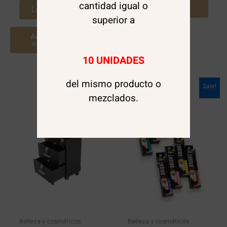
Agregar al
cantidad igual o
carrito
Leer más
superior a
Avísame cuando
este disponible
10 UNIDADES
del mismo producto o
Sale!
mezclados.
Belleza y cosméticos
Belleza y cosméticos