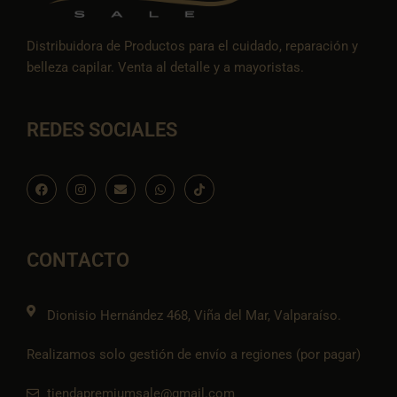
Distribuidora de Productos para el cuidado, reparación y
belleza capilar. Venta al detalle y a mayoristas.
REDES SOCIALES
F
I
E
W
I
a
n
n
h
c
c
s
v
a
o
e
t
e
t
n
b
a
l
s
-
o
g
o
a
t
o
r
p
p
i
CONTACTO
k
a
e
p
k
m
t
o
k
Dionisio Hernández 468, Viña del Mar, Valparaíso.
Realizamos solo gestión de envío a regiones (por pagar)
tiendapremiumsale@gmail.com