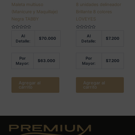
Maleta multiuso
8 unidades delineador
(Manicure y Maquillaje)
Brillante 8 colores
Negra TABBY
LOVEYES
Valorado
Valorado
Al
Al
en
en
$
70.000
$
7.200
0
0
Detalle:
Detalle:
de
de
5
5
Por
Por
$
63.000
$
7.200
Mayor:
Mayor:
Agregar al
Agregar al
carrito
carrito