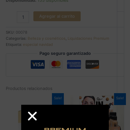
Disponibilidad:
155 disponibles
Agregar al carrito
SKU:
00078
Categorías:
Belleza y cosméticos
,
Liquidaciones Premium
Etiqueta:
especial navidad
Pago seguro garantizado
Productos relacionados
+
Sale!
Sale!