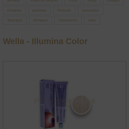
esmalte
especial navidad
Flora
imagi
loveyes
Oxidante
peinetas
Peróxido
removedor
Shampoo
shmapoo
tratamiento
uñas
Wella - Illumina Color