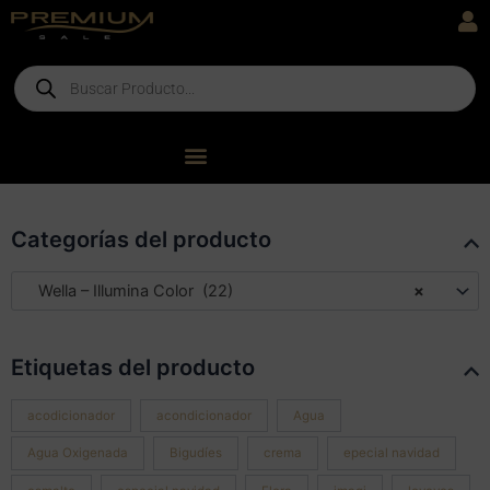
Ir
al
contenido
Products
search
Categorías del producto
Wella – Illumina Color (22)
×
Etiquetas del producto
acodicionador
acondicionador
Agua
Agua Oxigenada
Bigudíes
crema
epecial navidad