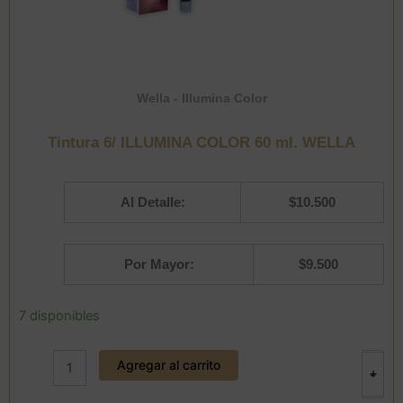
Wella - Illumina Color
Tintura 6/ ILLUMINA COLOR 60 ml. WELLA
Al Detalle:
$
10.500
Por Mayor:
$
9.500
Tintura
7 disponibles
6/
ILLUMINA
Agregar al carrito
COLOR
+
-
60
ml.