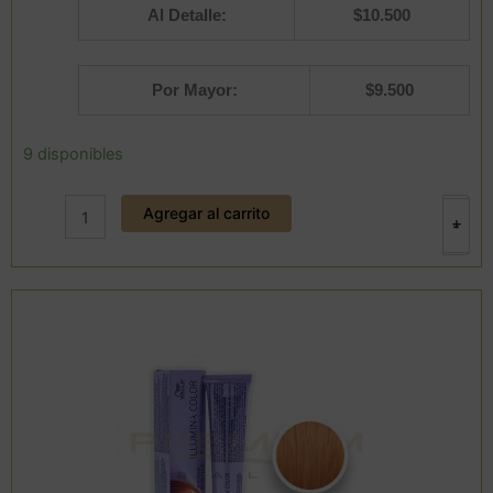
Al Detalle:
$
10.500
Por Mayor:
$
9.500
Tintura
9 disponibles
7/
ILLUMINA
Agregar al carrito
COLOR
+
-
60
ml.
WELLA
cantidad