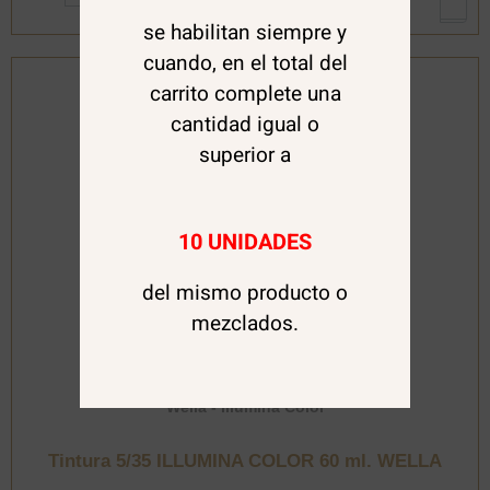
60
se habilitan siempre y
ml.
WELLA
cuando, en el total del
cantidad
carrito complete una
cantidad igual o
superior a
10 UNIDADES
del mismo producto o
mezclados.
Wella - Illumina Color
Tintura 5/35 ILLUMINA COLOR 60 ml. WELLA