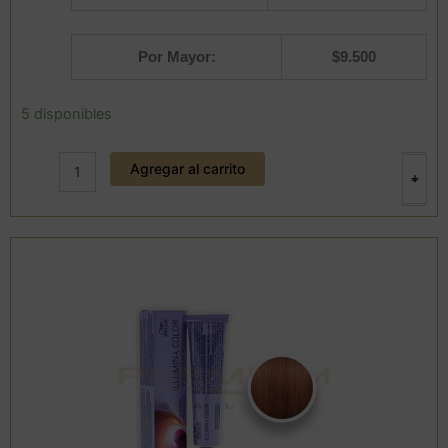
Por Mayor:
$
9.500
Tintura
5 disponibles
5/
ILLUMINA
Agregar al carrito
COLOR
+
-
60
ml.
WELLA
cantidad