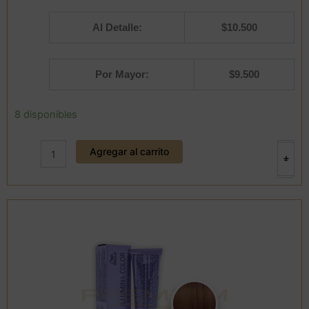
Al Detalle:
$
10.500
Por Mayor:
$
9.500
Tintura
8 disponibles
5/35
ILLUMINA
Agregar al carrito
COLOR
+
-
60
ml.
WELLA
cantidad