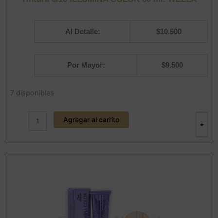
Al Detalle:
$
10.500
Por Mayor:
$
9.500
Tintura
7 disponibles
6/16
ILLUMINA
Agregar al carrito
COLOR
+
-
60
ml.
WELLA
cantidad