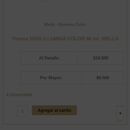
Wella - Illumina Color
Tintura 10/69 ILLUMINA COLOR 60 ml. WELLA
Al Detalle:
$
10.500
Por Mayor:
$
9.500
Tintura
4 disponibles
10/69
ILLUMINA
Agregar al carrito
COLOR
+
-
60
ml.
WELLA