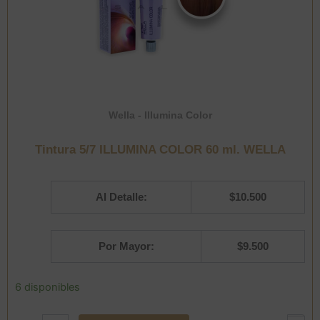
Wella - Illumina Color
Tintura 5/7 ILLUMINA COLOR 60 ml. WELLA
Al Detalle:
$
10.500
Por Mayor:
$
9.500
Tintura
6 disponibles
5/7
ILLUMINA