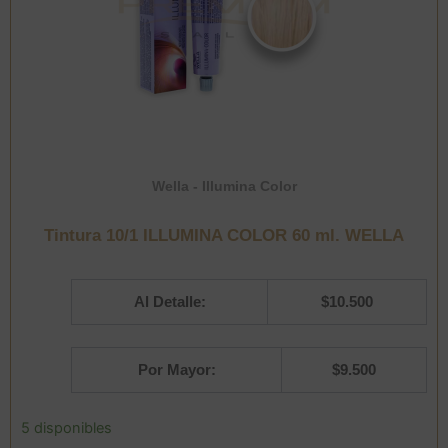
Wella - Illumina Color
Tintura 10/1 ILLUMINA COLOR 60 ml. WELLA
Al Detalle:
$
10.500
Por Mayor:
$
9.500
Tintura
5 disponibles
10/1