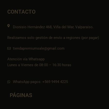
b
a
l
s
-
o
g
o
a
t
o
r
p
p
i
CONTACTO
k
a
e
p
k
m
t
o
k
Dionisio Hernández 468, Viña del Mar, Valparaíso.
Realizamos solo gestión de envío a regiones (por pagar)
tiendapremiumsale@gmail.com
Atención vía Whatsapp
Lunes a Viernes de 08:00 – 16:30 horas
WhatsApp pagos: +569 9494 4225
PÁGINAS