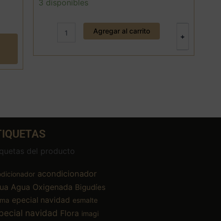
Kit
3 disponibles
brocha
y
pocillo
Agregar al carrito
+
-
glitter
cantidad
TIQUETAS
iquetas del producto
acondicionador
dicionador
ua
Agua Oxigenada
Bigudíes
epecial navidad
ema
esmalte
pecial navidad
Flora
imagi