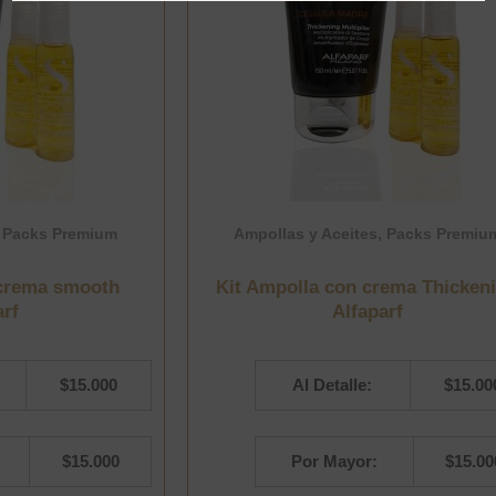
,
Packs Premium
Ampollas y Aceites
,
Packs Premiu
 crema smooth
Kit Ampolla con crema Thicken
arf
Alfaparf
$
15.000
Al Detalle:
$
15.00
$
15.000
Por Mayor:
$
15.00