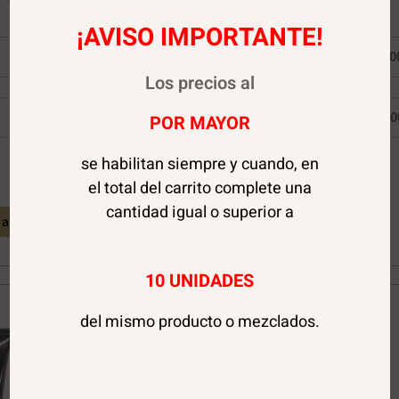
¡AVISO IMPORTANTE!
$
20.000
Al Detalle:
$
13.00
Los precios al
$
20.000
Por Mayor:
$
13.00
POR MAYOR
se habilitan siempre y cuando, en
Kit
24 disponibles
3
el total del carrito complete una
pasos
cantidad igual o superior a
Botox
al carrito
Agregar al carrito
+
-
Alisante
Brasil
Cacau
10 UNIDADES
500
ml.
del mismo producto o mezclados.
+
REGALO
cantidad