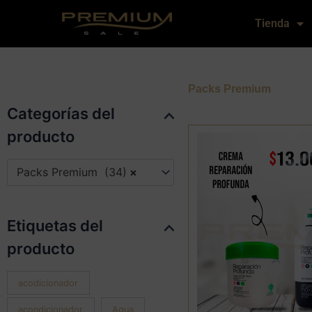
Ir
Tienda
al
contenido
Packs Premium
Categorías del
producto
Packs Premium (34)
×
Etiquetas del
producto
acodicionador
acondicionador
Agua