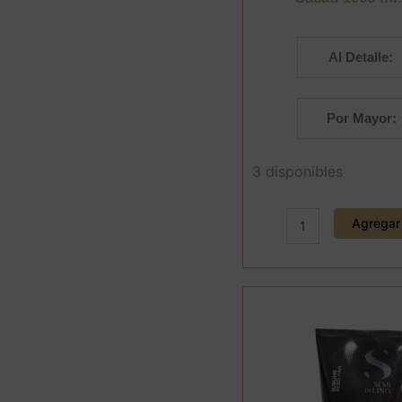
Al Detalle:
Por Mayor:
Kit
3 disponibles
3
pasos
Botox
Agregar 
Alisante
Brasil
Cacau
1000
ml.
+
REGALO
cantidad