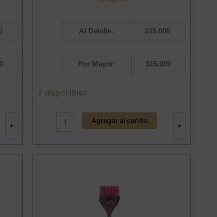
0
Al Detalle:
$
15.000
0
Por Mayor:
$
15.000
Kit
2 disponibles
Ampolla
con
crema
Agregar al carrito
+
+
-
-
Define
Alfaparf
cantidad