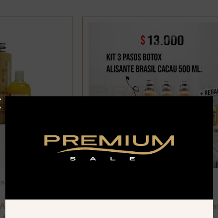
ks Premium
Alisantes
,
Packs Premium
Alisante Brasil
Kit 3 pasos Botox Alisante Bras
. + REGALO
Cacau 500 ml. + REGALO