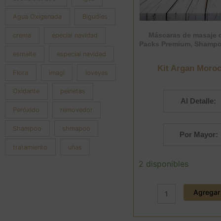
Agua Oxigenada
Bigudíes
Máscaras de masaje c
crema
epecial navidad
Packs Premium
,
Shampo
esmalte
especial navidad
Kit Argan Moro
Flora
imagi
loveyes
Oxidante
peinetas
Al Detalle:
Peróxido
removedor
Shampoo
shmapoo
Por Mayor:
tratamiento
uñas
Kit
2 disponibles
Argan
Morocco
Obopekal
Agregar 
cantidad