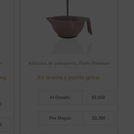
m
Artículos de peluquería
,
Packs Premium
ing
Kit brocha y pocillo glitter
Al Detalle:
$
3.350
0
Por Mayor:
$
3.350
0