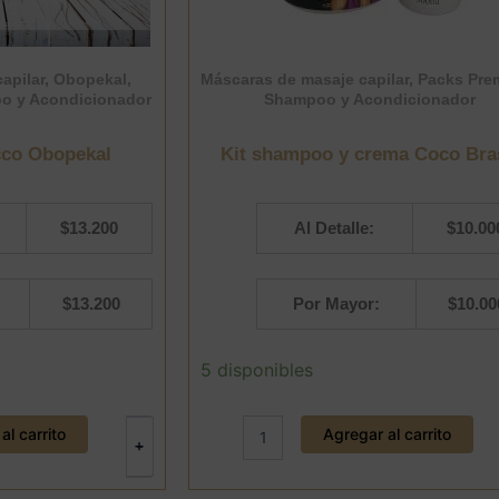
apilar
,
Obopekal
,
Máscaras de masaje capilar
,
Packs Pre
o y Acondicionador
Shampoo y Acondicionador
cco Obopekal
Kit shampoo y crema Coco Bra
$
13.200
Al Detalle:
$
10.00
$
13.200
Por Mayor:
$
10.00
Kit
5 disponibles
shampoo
y
crema
al carrito
Agregar al carrito
+
-
Coco
Brasil
cantidad