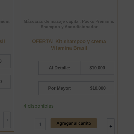
mium
,
Máscaras de masaje capilar
,
Packs Premium
,
Shampoo y Acondicionador
sil
OFERTA! Kit shampoo y crema
Vitamina Brasil
0
Al Detalle:
$
10.000
0
Por Mayor:
$
10.000
OFERTA!
4 disponibles
Kit
shampoo
+
-
y
Agregar al carrito
+
-
crema