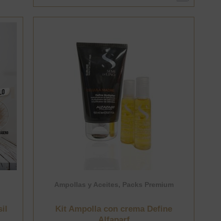
Vitamina
Brasil
cantidad
Ampollas y Aceites
,
Packs Premium
il
Kit Ampolla con crema Define
Alfaparf