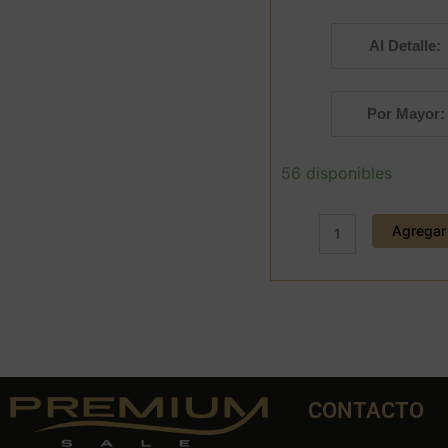
Al Detalle:
Por Mayor:
Oxidante
56 disponibles
Peroxido
de
30
Agregar 
Vol
1
Lt.
Flora
cantidad
CONTACTO