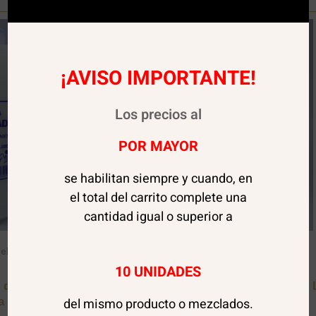
Lt.
Flora
cantidad
¡AVISO IMPORTANTE!
Los precios al
POR MAYOR
se habilitan siempre y cuando, en
el total del carrito complete una
cantidad igual o superior a
peluquería
Artículos de peluquería
10 UNIDADES
de 30 Vol 1 Lt.
Oxidante Peroxido de 40 Vol 1 L
a
Flora
del mismo producto o mezclados.