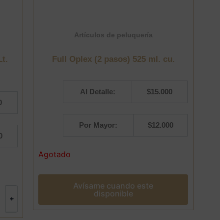
Artículos de peluquería
t.
Full Oplex (2 pasos) 525 ml. cu.
Al Detalle:
$
15.000
0
Por Mayor:
$
12.000
0
Agotado
Avísame cuando este
disponible
+
-