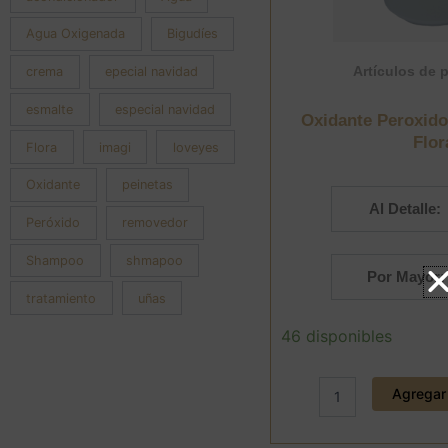
Agua Oxigenada
Bigudíes
Artículos de 
crema
epecial navidad
esmalte
especial navidad
Oxidante Peroxido 
Flor
Flora
imagi
loveyes
Oxidante
peinetas
Al Detalle:
Peróxido
removedor
Shampoo
shmapoo
Por Mayor:
tratamiento
uñas
Oxidante
46 disponibles
Peroxido
de
10
Agregar 
Vol
1