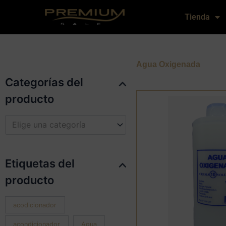
Ir
Tienda
al
contenido
Agua Oxigenada
Categorías del
producto
Elige una categoría
Etiquetas del
producto
acodicionador
acondicionador
Agua