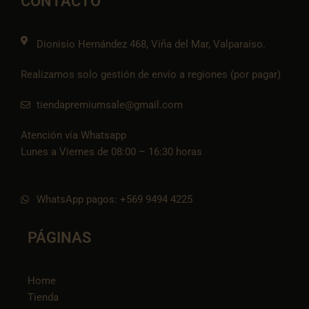
CONTACTO
k
a
e
p
k
m
t
o
k
Dionisio Hernández 468, Viña del Mar, Valparaíso.
Realizamos solo gestión de envío a regiones (por pagar)
tiendapremiumsale@gmail.com
Atención vía Whatsapp
Lunes a Viernes de 08:00 – 16:30 horas
WhatsApp pagos: +569 9494 4225
PÁGINAS
Home
Tienda