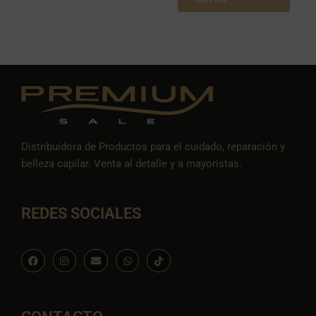
Distribuidora de Productos para el cuidado, reparación y
belleza capilar. Venta al detalle y a mayoristas.
REDES SOCIALES
F
I
E
W
I
a
n
n
h
c
c
s
v
a
o
e
t
e
t
n
b
a
l
s
-
o
g
o
a
t
o
r
p
p
i