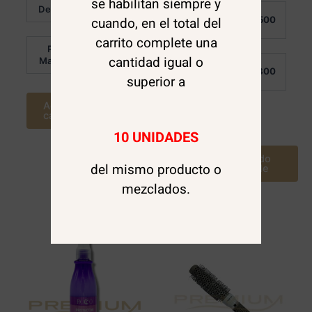
se habilitan siempre y
$
5.500
0
Valorado
Detalle:
Al
de
en
$
4.500
cuando, en el total del
5
0
Detalle:
de
carrito complete una
5
Por
$
4.000
cantidad igual o
Mayor:
Por
$
3.800
Mayor:
superior a
Agregar al
carrito
Leer más
10 UNIDADES
Avísame cuando
del mismo producto o
este disponible
mezclados.