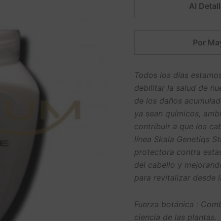
Al Detall
5.00
sobre
5 basado en
puntuación
de cliente
Por Ma
Todos los días estamo
debilitar la salud de 
de los daños acumulado
ya sean químicos, ambi
contribuir a que los ca
línea Skala Genetiqs St
protectora contra estas
del cabello y mejorando
para revitalizar desde l
Fuerza botánica : Comb
ciencia de las plantas.