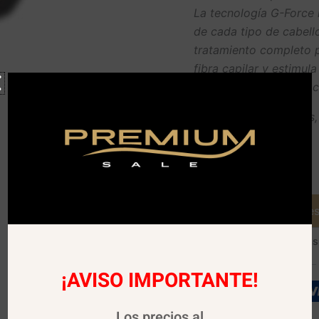
La tecnología G-Force r
de cada tipo de cabell
tratamiento completo p
fibra capilar y estimul
fuerza, brillo e hidratac
Liberado | Sin sulfatos,
minerales
Agotado
Avísame cuando es
SKU:
01373
Categorías
¡AVISO IMPORTANTE!
Los precios al