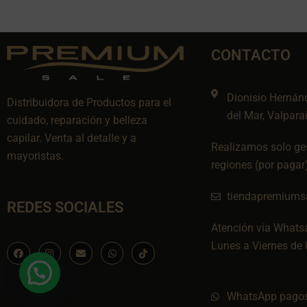
CONTACTO
Dionisio Hernán
Distribuidora de Productos para el
del Mar, Valpara
cuidado, reparación y belleza
capilar. Venta al detalle y a
Realizamos solo ges
mayoristas.
regiones (por pagar
tiendapremiums
REDES SOCIALES
Atención vía Whats
Lunes a Viernes de 
F
I
E
W
I
a
n
n
h
c
c
s
v
a
o
e
t
e
t
n
b
a
l
s
-
o
g
o
a
t
WhatsApp pagos
o
r
p
p
i