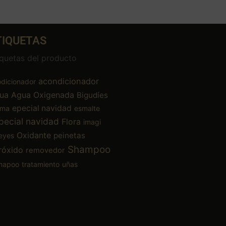
TIQUETAS
iquetas del producto
acondicionador
dicionador
ua
Agua Oxigenada
Bigudíes
epecial navidad
ema
esmalte
pecial navidad
Flora
imagi
Oxidante
peinetas
eyes
Shampoo
róxido
removedor
mapoo
tratamiento
uñas