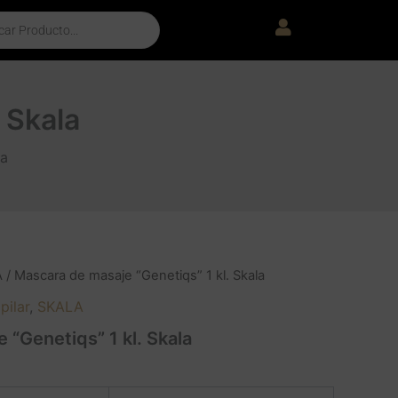
 Skala
la
A
/ Mascara de masaje “Genetiqs” 1 kl. Skala
pilar
,
SKALA
 “Genetiqs” 1 kl. Skala