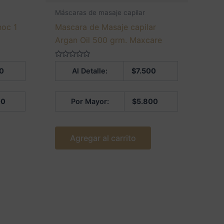
Máscaras de masaje capilar
hoc 1
Mascara de Masaje capilar
Argan Oil 500 grm. Maxcare
Valorado
0
Al Detalle:
$
7.500
en
0
de
5
00
Por Mayor:
$
5.800
Agregar al carrito