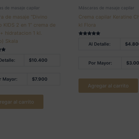
s de masaje capilar
Máscaras de masaje capilar
a de masaje “Divino
Crema capilar Keratine C
o KIDS 2 en 1” crema de
kl Flora
+ hidratacion 1 kl.
Valorado en
o) Skala
Al Detalle:
$
4.80
5.00
de 5
 en
Detalle:
$
10.400
Por Mayor:
$
3.0
r Mayor:
$
7.900
Agregar al carrito
regar al carrito