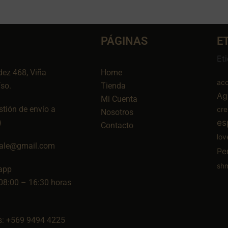
PÁGINAS
E
Et
dez 468, Viña
Home
aco
íso.
Tienda
Ag
Mi Cuenta
tión de envío a
cr
Nosotros
es
)
Contacto
lov
ale@gmail.com
Pe
sh
app
08:00 – 16:30 horas
: +569 9494 4225