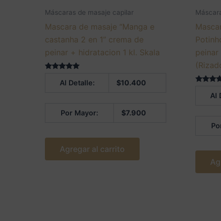
Máscaras de masaje capilar
Máscara
Mascara de masaje “Manga e
Mascar
castanha 2 en 1” crema de
Potinh
peinar + hidratacion 1 kl. Skala
peinar 
(Rizad
Valorado en
Al Detalle:
$
10.400
5.00
de 5
Valorado
Al 
5.00
de 5
Por Mayor:
$
7.900
Po
Agregar al carrito
Ag