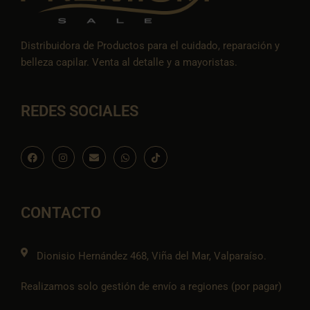
Distribuidora de Productos para el cuidado, reparación y
belleza capilar. Venta al detalle y a mayoristas.
REDES SOCIALES
F
I
E
W
I
a
n
n
h
c
c
s
v
a
o
e
t
e
t
n
b
a
l
s
-
o
g
o
a
t
o
r
p
p
i
CONTACTO
k
a
e
p
k
m
t
o
k
Dionisio Hernández 468, Viña del Mar, Valparaíso.
Realizamos solo gestión de envío a regiones (por pagar)