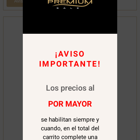
Avísame cuando este disponible
¡AVISO
IMPORTANTE!
Los precios al
POR MAYOR
se habilitan siempre y
Clique
cuando, en el total del
carrito complete una
Top Gold Diamond 12 ml. Clique