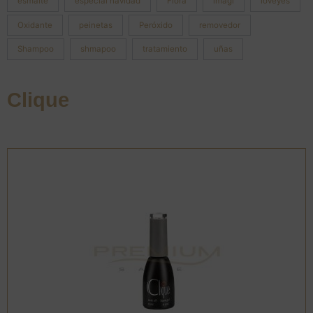
esmalte
especial navidad
Flora
imagi
loveyes
Oxidante
peinetas
Peróxido
removedor
Shampoo
shmapoo
tratamiento
uñas
Clique