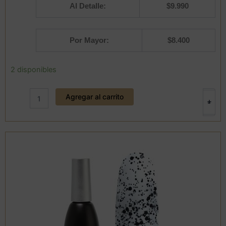
Al Detalle:
$
9.990
Por Mayor:
$
8.400
Esmalte
2 disponibles
287
12
Agregar al carrito
ml.
+
-
Clique
cantidad