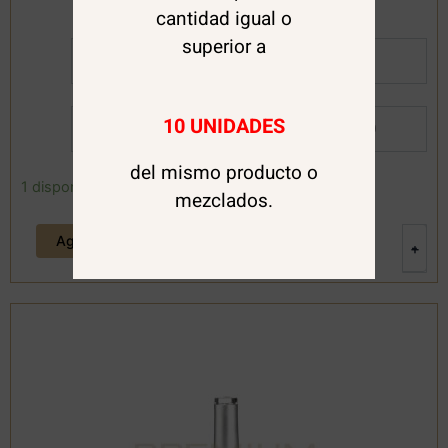
cantidad igual o
superior a
Al Detalle:
$
11.000
10 UNIDADES
Por Mayor:
$
9.800
del mismo producto o
Top
1 disponibles
mezclados.
Gold
Diamond
Agregar al carrito
12
-
+
ml.
Clique
cantidad