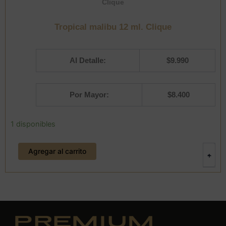
Clique
Tropical malibu 12 ml. Clique
Al Detalle:
$
9.990
Por Mayor:
$
8.400
Tropical
1 disponibles
malibu
12
Agregar al carrito
ml.
-
+
Clique
cantidad