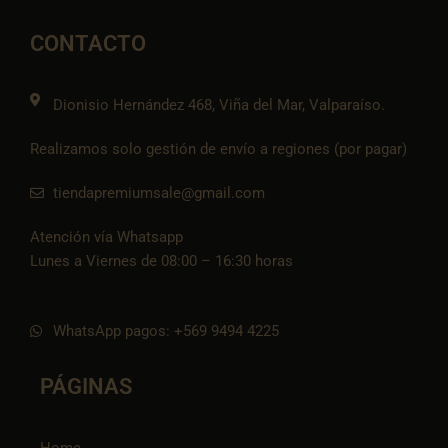
b
a
l
s
-
o
g
o
a
t
o
r
p
p
i
CONTACTO
k
a
e
p
k
m
t
o
k
Dionisio Hernández 468, Viña del Mar, Valparaíso.
Realizamos solo gestión de envío a regiones (por pagar)
tiendapremiumsale@gmail.com
Atención vía Whatsapp
Lunes a Viernes de 08:00 – 16:30 horas
WhatsApp pagos: +569 9494 4225
PÁGINAS