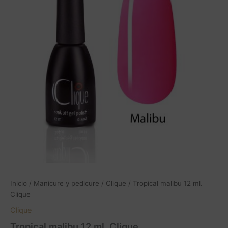
Clique
cantidad
Inicio
/
Manicure y pedicure
/
Clique
/ Tropical malibu 12 ml.
Clique
Clique
Tropical malibu 12 ml. Clique