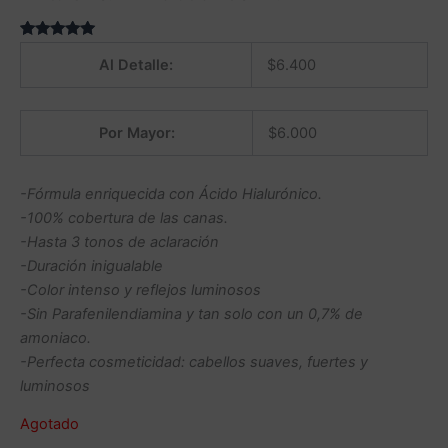
Valorado
1
5.00
sobre
Al Detalle:
$
6.400
5 basado
en
puntuación
de cliente
Por Mayor:
$
6.000
-Fórmula enriquecida con Ácido Hialurónico.
-100% cobertura de las canas.
-Hasta 3 tonos de aclaración
-Duración inigualable
-Color intenso y reflejos luminosos
-Sin Parafenilendiamina y tan solo con un 0,7% de
amoniaco.
-Perfecta cosmeticidad: cabellos suaves, fuertes y
luminosos
Agotado