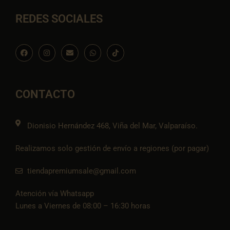
REDES SOCIALES
F
I
E
W
I
a
n
n
h
c
c
s
v
a
o
e
t
e
t
n
b
a
l
s
-
o
g
o
a
t
o
r
p
p
i
CONTACTO
k
a
e
p
k
m
t
o
k
Dionisio Hernández 468, Viña del Mar, Valparaíso.
Realizamos solo gestión de envío a regiones (por pagar)
tiendapremiumsale@gmail.com
Atención vía Whatsapp
Lunes a Viernes de 08:00 – 16:30 horas