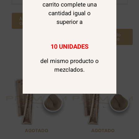
carrito complete una
cantidad igual o
Agregar al
Leer más
superior a
carrito
Avísame cuando
este disponible
10 UNIDADES
del mismo producto o
mezclados.
AGOTADO
AGOTADO