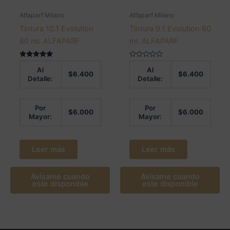
Alfaparf Milano
Alfaparf Milano
Tintura 10.1 Evolution
Tintura 9.1 Evolution 60
60 ml. ALFAPARF
ml. ALFAPARF
Valorado en
Valorado
Al
Al
5.00
en
$
6.400
$
6.400
de 5
0
Detalle:
Detalle:
de
5
Por
Por
$
6.000
$
6.000
Mayor:
Mayor:
Leer más
Leer más
Avísame cuando
Avísame cuando
este disponible
este disponible