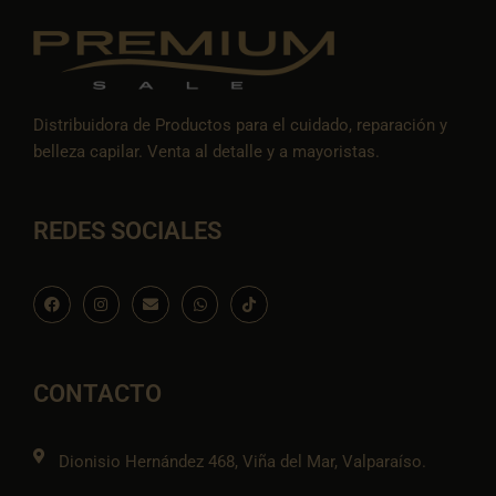
Distribuidora de Productos para el cuidado, reparación y
belleza capilar. Venta al detalle y a mayoristas.
REDES SOCIALES
F
I
E
W
I
a
n
n
h
c
c
s
v
a
o
e
t
e
t
n
b
a
l
s
-
o
g
o
a
t
o
r
p
p
i
CONTACTO
k
a
e
p
k
m
t
o
k
Dionisio Hernández 468, Viña del Mar, Valparaíso.