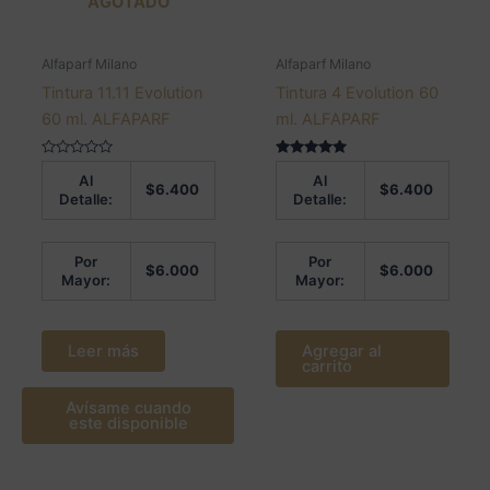
AGOTADO
Alfaparf Milano
Alfaparf Milano
Tintura 11.11 Evolution
Tintura 4 Evolution 60
60 ml. ALFAPARF
ml. ALFAPARF
Valorado
Valorado en
Al
Al
en
5.00
$
6.400
$
6.400
0
de 5
Detalle:
Detalle:
de
5
Por
Por
$
6.000
$
6.000
Mayor:
Mayor:
Leer más
Agregar al
carrito
Avísame cuando
este disponible