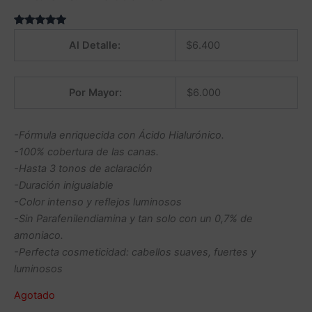
Valorado
1
5.00
sobre
Al Detalle:
$
6.400
5 basado
en
puntuación
de cliente
Por Mayor:
$
6.000
-Fórmula enriquecida con Ácido Hialurónico.
-100% cobertura de las canas.
-Hasta 3 tonos de aclaración
-Duración inigualable
-Color intenso y reflejos luminosos
-Sin Parafenilendiamina y tan solo con un 0,7% de
amoniaco.
-Perfecta cosmeticidad: cabellos suaves, fuertes y
luminosos
Agotado