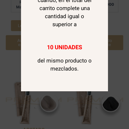
cuando, en el total del
Por
Por
$
6.000
$
6.000
carrito complete una
Mayor:
Mayor:
cantidad igual o
superior a
Leer más
Leer más
Avísame cuando
Avísame cuando
este disponible
este disponible
10 UNIDADES
del mismo producto o
mezclados.