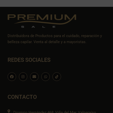
Distribuidora de Productos para el cuidado, reparación y
belleza capilar. Venta al detalle y a mayoristas.
REDES SOCIALES
F
I
E
W
I
a
n
n
h
c
c
s
v
a
o
e
t
e
t
n
b
a
l
s
-
o
g
o
a
t
o
r
p
p
i
CONTACTO
k
a
e
p
k
m
t
o
k
Dionisio Hernández 468, Viña del Mar, Valparaíso.