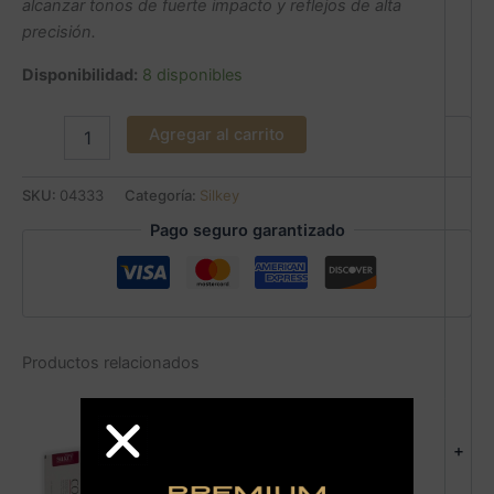
alcanzar tonos de fuerte impacto y reflejos de alta
precisión.
Disponibilidad:
8 disponibles
Agregar al carrito
SKU:
04333
Categoría:
Silkey
Pago seguro garantizado
Productos relacionados
+