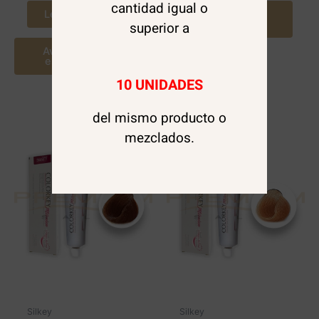
cantidad igual o
Leer más
Agregar al
carrito
superior a
Avísame cuando
este disponible
10 UNIDADES
del mismo producto o
mezclados.
Silkey
Silkey