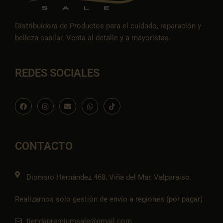
Distribuidora de Productos para el cuidado, reparación y
belleza capilar. Venta al detalle y a mayoristas.
REDES SOCIALES
F
I
E
W
I
a
n
n
h
c
c
s
v
a
o
e
t
e
t
n
b
a
l
s
-
o
g
o
a
t
o
r
p
p
i
CONTACTO
k
a
e
p
k
m
t
o
k
Dionisio Hernández 468, Viña del Mar, Valparaíso.
Realizamos solo gestión de envío a regiones (por pagar)
tiendapremiumsale@gmail.com