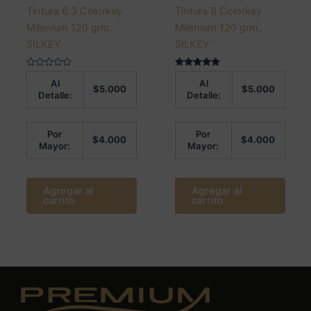
Tintura 6.3 Colorkey
Tintura 8 Colorkey
Milenium 120 grm.
Milenium 120 grm.
SILKEY
SILKEY
Valorado
Valorado en
Al
Al
en
5.00
$
5.000
$
5.000
0
de 5
Detalle:
Detalle:
de
5
Por
Por
$
4.000
$
4.000
Mayor:
Mayor:
Agregar al
Agregar al
carrito
carrito