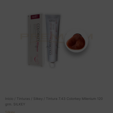
Colorkey
Milenium
120
grm.
SILKEY
cantidad
Inicio
/
Tinturas
/
Silkey
/ Tintura 7.43 Colorkey Milenium 120
grm. SILKEY
Silkey