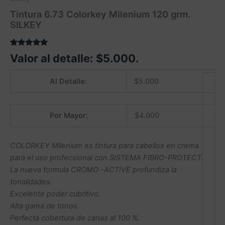
Tintura 6.73 Colorkey Milenium 120 grm.
SILKEY
Valorado
1
Valor al detalle:
$
5.000
.
5.00
sobre
5 basado
en
Al Detalle:
$
5.000
puntuación
de cliente
Por Mayor:
$
4.000
COLORKEY Milenium es tintura para cabellos en crema
para el uso profecsional con SISTEMA FIBRO-PROTECT.
La nueva formula CROMO -ACTIVE profundiza la
tonalidades.
Excelente poder cubritivo.
Alta gama de tonos.
Perfecta cobertura de canas al 100 %.