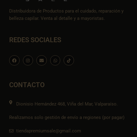
Distribuidora de Productos para el cuidado, reparación y
belleza capilar. Venta al detalle y a mayoristas.
REDES SOCIALES
F
I
E
W
I
a
n
n
h
c
c
s
v
a
o
e
t
e
t
n
b
a
l
s
-
o
g
o
a
t
o
r
p
p
i
CONTACTO
k
a
e
p
k
m
t
o
k
Dionisio Hernández 468, Viña del Mar, Valparaíso.
Realizamos solo gestión de envío a regiones (por pagar)
tiendapremiumsale@gmail.com