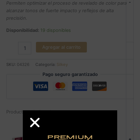
-
Permiten optimizar el proceso de revelado de color para
alcanzar tonos de fuerte impacto y reflejos de alta
precisión.
Disponibilidad:
19 disponibles
Agregar al carrito
SKU:
04326
Categoría:
Silkey
Pago seguro garantizado
Productos relacionados
+