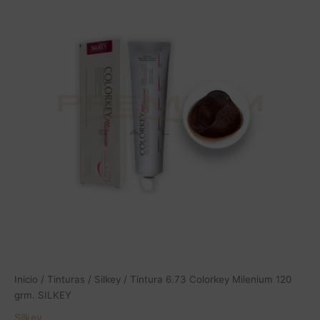
Colorkey
Milenium
120
grm.
SILKEY
cantidad
Inicio
/
Tinturas
/
Silkey
/ Tintura 6.73 Colorkey Milenium 120
grm. SILKEY
Silkey