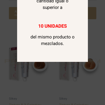
cantidad igual o
superior a
Agregar al
Agregar al
carrito
carrito
10 UNIDADES
del mismo producto o
mezclados.
Silkey
Silkey
Tintura 8.3 Colorkey
Tintura 8 Colorkey