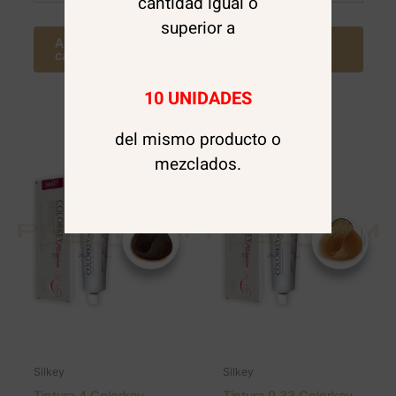
cantidad igual o
superior a
Agregar al
Agregar al
carrito
carrito
10 UNIDADES
del mismo producto o
mezclados.
Silkey
Silkey
Tintura 4 Colorkey
Tintura 9.33 Colorkey