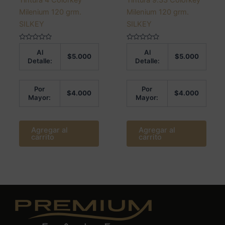
Milenium 120 grm.
Milenium 120 grm.
SILKEY
SILKEY
Valorado
Valorado
Al
Al
en
en
$
5.000
$
5.000
0
0
Detalle:
Detalle:
de
de
5
5
Por
Por
$
4.000
$
4.000
Mayor:
Mayor:
Agregar al
Agregar al
carrito
carrito