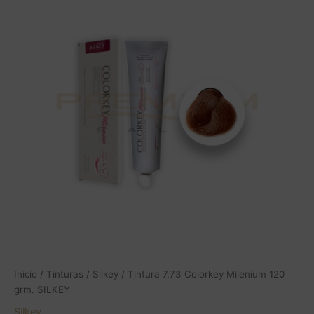
Colorkey
Milenium
120
grm.
SILKEY
cantidad
Inicio
/
Tinturas
/
Silkey
/ Tintura 7.73 Colorkey Milenium 120
grm. SILKEY
Silkey