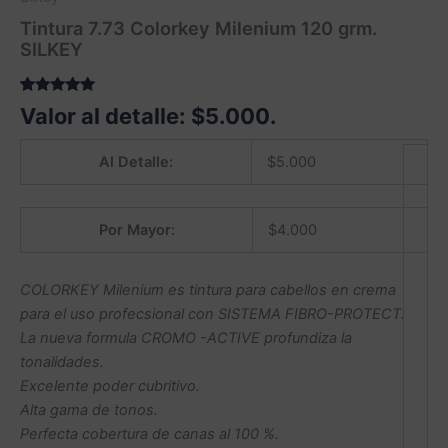
Tintura 7.73 Colorkey Milenium 120 grm.
SILKEY
Valorado
1
Valor al detalle:
$
5.000
.
5.00
sobre
5 basado
en
Al Detalle:
$
5.000
puntuación
de cliente
Por Mayor:
$
4.000
COLORKEY Milenium es tintura para cabellos en crema
para el uso profecsional con SISTEMA FIBRO-PROTECT.
La nueva formula CROMO -ACTIVE profundiza la
tonalidades.
Excelente poder cubritivo.
Alta gama de tonos.
Perfecta cobertura de canas al 100 %.