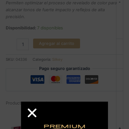
-
Permiten optimizar el proceso de revelado de color para
alcanzar tonos de fuerte impacto y reflejos de alta
precisión.
Disponibilidad:
7 disponibles
Agregar al carrito
SKU:
04336
Categoría:
Silkey
Pago seguro garantizado
Productos relacionados
+