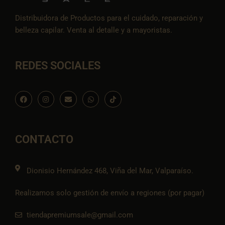
Distribuidora de Productos para el cuidado, reparación y
belleza capilar. Venta al detalle y a mayoristas.
REDES SOCIALES
F
I
E
W
I
a
n
n
h
c
c
s
v
a
o
e
t
e
t
n
b
a
l
s
-
o
g
o
a
t
o
r
p
p
i
CONTACTO
k
a
e
p
k
m
t
o
k
Dionisio Hernández 468, Viña del Mar, Valparaíso.
Realizamos solo gestión de envío a regiones (por pagar)
tiendapremiumsale@gmail.com