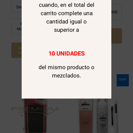
Al
en
cuando, en el total del
$
3.050
0
Detalle:
de
Por
carrito complete una
$
1.500
5
Mayor:
cantidad igual o
Por
$
2.320
superior a
Mayor:
Agregar al
carrito
Agregar al
10 UNIDADES
carrito
del mismo producto o
mezclados.
Sale!