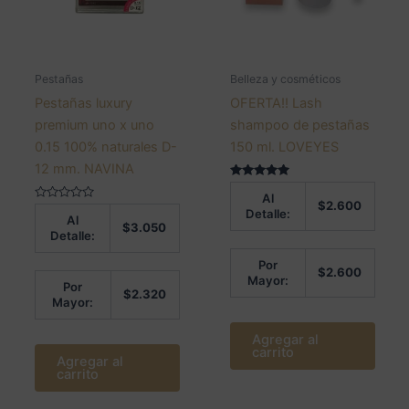
Pestañas
Belleza y cosméticos
Pestañas luxury
OFERTA!! Lash
premium uno x uno
shampoo de pestañas
0.15 100% naturales D-
150 ml. LOVEYES
12 mm. NAVINA
Valorado en
Al
5.00
$
2.600
Valorado
de 5
Detalle:
Al
en
$
3.050
0
Detalle:
de
5
Por
$
2.600
Mayor:
Por
$
2.320
Mayor:
Agregar al
carrito
Agregar al
carrito