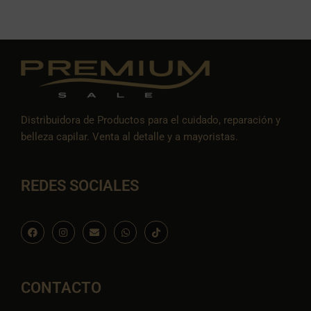
Distribuidora de Productos para el cuidado, reparación y
belleza capilar. Venta al detalle y a mayoristas.
REDES SOCIALES
F
I
E
W
I
a
n
n
h
c
c
s
v
a
o
e
t
e
t
n
b
a
l
s
-
o
g
o
a
t
o
r
p
p
i
CONTACTO
k
a
e
p
k
m
t