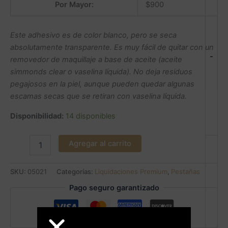
Por Mayor:
$
900
Este adhesivo es de color blanco, pero se seca
absolutamente transparente. Es muy fácil de quitar con un
-
removedor de maquillaje a base de aceite (aceite
simmonds clear o vaselina líquida). No deja residuos
pegajosos en la piel, aunque pueden quedar algunas
escamas secas que se retiran con vaselina líquida.
Disponibilidad:
14 disponibles
Agregar al carrito
SKU:
05021
Categorías:
Liquidaciones Premium
,
Pestañas
Pago seguro garantizado