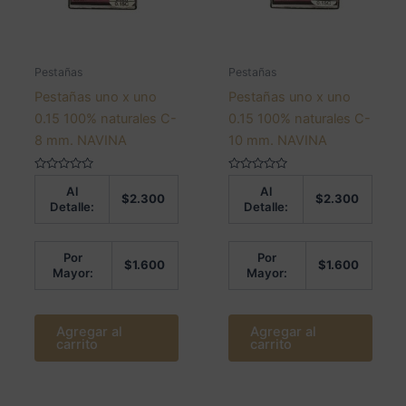
Pestañas
Pestañas
Pestañas uno x uno
Pestañas uno x uno
0.15 100% naturales C-
0.15 100% naturales C-
8 mm. NAVINA
10 mm. NAVINA
Valorado
Valorado
Al
Al
en
en
$
2.300
$
2.300
0
0
Detalle:
Detalle:
de
de
5
5
Por
Por
$
1.600
$
1.600
Mayor:
Mayor:
Agregar al
Agregar al
carrito
carrito