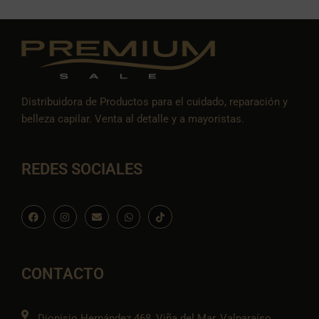
Distribuidora de Productos para el cuidado, reparación y
belleza capilar. Venta al detalle y a mayoristas.
REDES SOCIALES
F
I
E
W
I
a
n
n
h
c
c
s
v
a
o
e
t
e
t
n
b
a
l
s
-
o
g
o
a
t
o
r
p
p
i
CONTACTO
k
a
e
p
k
m
t
o
k
Dionisio Hernández 468, Viña del Mar, Valparaíso.