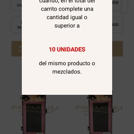
cuando, en el total del
Al
Al
$
1.200
$
1.500
0
de 5
Detalle:
Detalle:
carrito complete una
de
5
cantidad igual o
Por
Por
superior a
$
1.000
$
1.500
Mayor:
Mayor:
Agregar al
Agregar al
10 UNIDADES
carrito
carrito
del mismo producto o
mezclados.