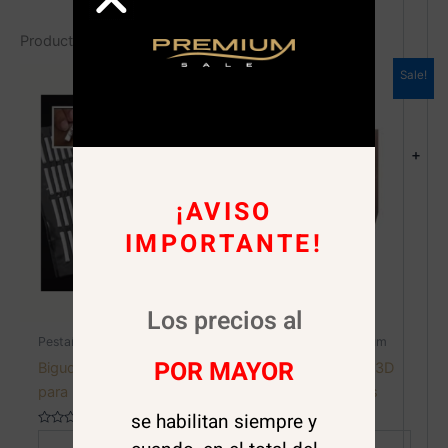
Productos relacionados
Sale!
+
¡AVISO
IMPORTANTE!
Los precios al
Pestañas
Liquidaciones Premium
POR MAYOR
Bigudies permanente
OFERTA! Parches 3D
para pestañas #L
pestañas 70 pares
se habilitan siempre y
Valorado
Valorado en
en
5.00