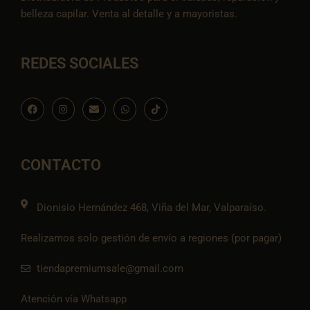
belleza capilar. Venta al detalle y a mayoristas.
REDES SOCIALES
F
I
E
W
I
a
n
n
h
c
c
s
v
a
o
e
t
e
t
n
b
a
l
s
-
o
g
o
a
t
o
r
p
p
i
CONTACTO
k
a
e
p
k
m
t
o
k
Dionisio Hernández 468, Viña del Mar, Valparaíso.
Realizamos solo gestión de envío a regiones (por pagar)
tiendapremiumsale@gmail.com
Atención vía Whatsapp