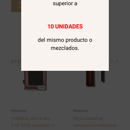
superior a
Agregar al
carrito
10 UNIDADES
del mismo producto o
mezclados.
Pestañas
Pestañas
Pestañas uno x uno
Pinza pestañas
0.15 100% naturales C-
semicurva Profesional