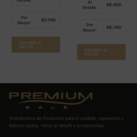
Detalle:
Al
de
5.00
$
8.500
5
de 5
Detalle:
Por
$
2.700
Mayor:
Por
$
6.700
Mayor:
Agregar al
carrito
Agregar al
carrito
Distribuidora de Productos para el cuidado, reparación y
belleza capilar. Venta al detalle y a mayoristas.