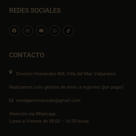
REDES SOCIALES
F
I
E
W
I
a
n
n
h
c
c
s
v
a
o
e
t
e
t
n
b
a
l
s
-
o
g
o
a
t
o
r
p
p
i
CONTACTO
k
a
e
p
k
m
t
o
k
Dionisio Hernández 468, Viña del Mar, Valparaíso.
Realizamos solo gestión de envío a regiones (por pagar)
tiendapremiumsale@gmail.com
Atención vía Whatsapp
Lunes a Viernes de 08:00 – 16:30 horas