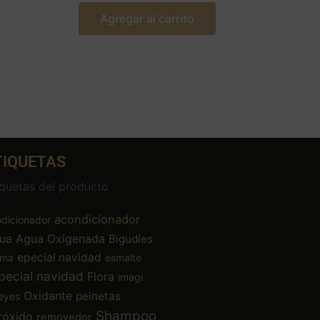
Agregar al carrito
TIQUETAS
iquetas del producto
acondicionador
dicionador
ua
Agua Oxigenada
Bigudíes
epecial navidad
ema
esmalte
pecial navidad
Flora
imagi
Oxidante
peinetas
eyes
Shampoo
róxido
removedor