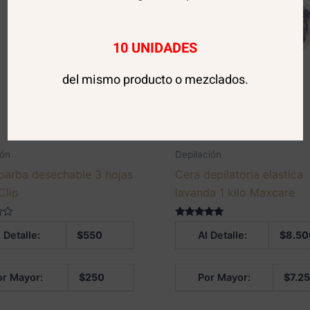
10 UNIDADES
del mismo producto o mezclados.
ión
Depilación
barba desechable 3 hojas
Cera depilatoria elastica
Clip
lavanda 1 kilo Maxcare
Valorado en
 Detalle:
$
550
Al Detalle:
$
8.50
5.00
de 5
or Mayor:
$
250
Por Mayor:
$
7.2