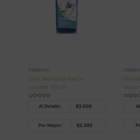
Depilación
Depilac
Cera depilacion Roll On
Presto
Lavanda 100 ml.
Super 
Valorado
Valorado
Al Detalle:
$
3.000
Al
en
en
0
0
de
de
5
5
Por Mayor:
$
2.300
P