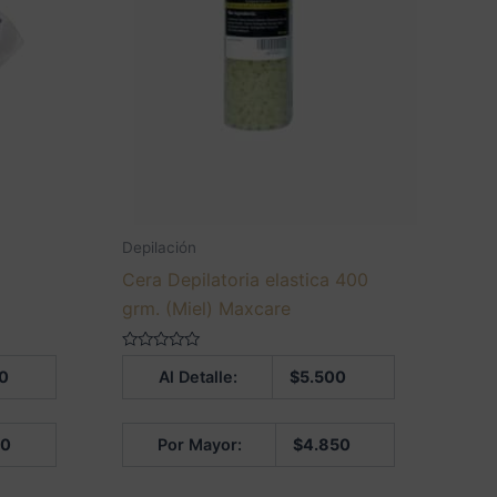
Depilación
Cera Depilatoria elastica 400
grm. (Miel) Maxcare
Valorado
0
Al Detalle:
$
5.500
en
0
de
5
50
Por Mayor:
$
4.850