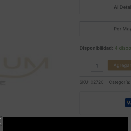
Al Detal
Por May
Disponibilidad:
4 dispo
Agregar 
SKU:
02720
Categoría