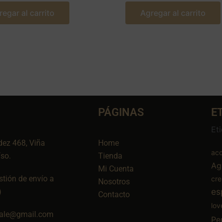
regar al carrito
Agregar al carrito
PÁGINAS
E
Et
dez 468, Viña
Home
aco
íso.
Tienda
Ag
Mi Cuenta
tión de envío a
cr
Nosotros
es
)
Contacto
lov
ale@gmail.com
Pe