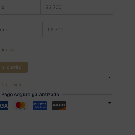
le:
$
3.700
or:
$
2.700
nibles
al carrito
-
:
Depilación
Pago seguro garantizado
+