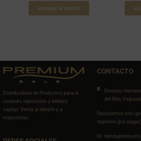
Agregar al carrito
Ag
CONTACTO
Dionisio Hernán
Distribuidora de Productos para el
del Mar, Valpara
cuidado, reparación y belleza
capilar. Venta al detalle y a
Realizamos solo ges
mayoristas.
regiones (por pagar
tiendapremiums