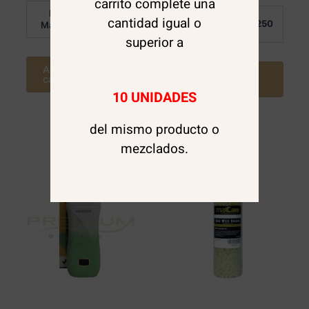
carrito complete una
5
Por
Por
$
1.850
cantidad igual o
$
250
Mayor:
Mayor:
superior a
Agregar al
Agregar al
carrito
carrito
10 UNIDADES
del mismo producto o
mezclados.