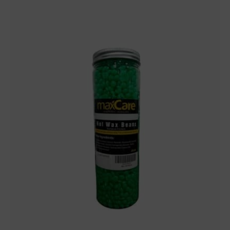
400
grm.
(Aloe)
Maxcare
cantidad