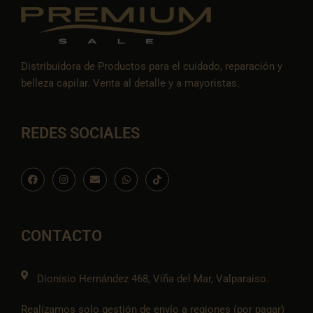
Distribuidora de Productos para el cuidado, reparación y
belleza capilar. Venta al detalle y a mayoristas.
REDES SOCIALES
F
I
E
W
I
a
n
n
h
c
c
s
v
a
o
e
t
e
t
n
b
a
l
s
-
o
g
o
a
t
o
r
p
p
i
CONTACTO
k
a
e
p
k
m
t
o
k
Dionisio Hernández 468, Viña del Mar, Valparaíso.
Realizamos solo gestión de envío a regiones (por pagar)