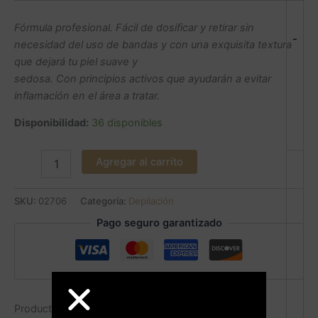
Fórmula profesional. Fácil de dosificar y retirar sin
-
necesidad del uso de bandas y con una exquisita textura
que dejará tu piel suave y
sedosa. Con principios activos que ayudarán a evitar
inflamación en el área a tratar.
Disponibilidad:
36 disponibles
Agregar al carrito
SKU:
02706
Categoría:
Depilación
Pago seguro garantizado
Productos relacionados