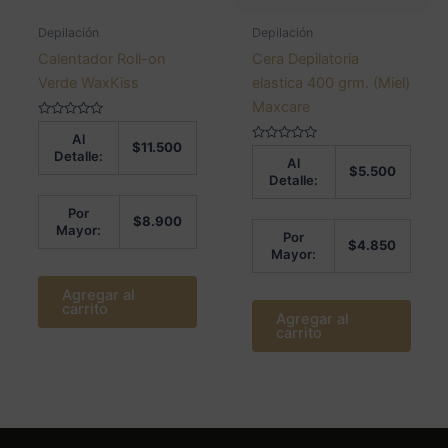
Depilación
Depilación
Calentador Roll-on
Cera Depilatoria
Verde WaxKiss
elastica 400 grm. (Miel)
Maxcare
Valorado
Al
en
$
11.500
0
Valorado
Detalle:
Al
de
en
$
5.500
5
0
Detalle:
de
5
Por
$
8.900
Mayor:
Por
$
4.850
Mayor:
Agregar al
carrito
Agregar al
carrito