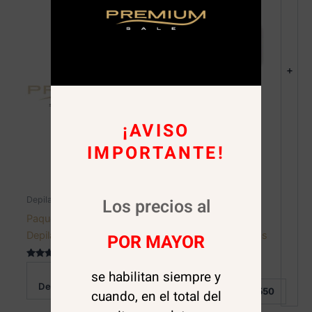
+
¡AVISO
IMPORTANTE!
Los precios al
Depilación
Depilación
Paquete Papel
Prestobarba
Depilacion 100 unid.
desechable 3 hojas
POR MAYOR
Super Clip
Valorado en
se habilitan siempre y
Al
5.00
$
2.500
de 5
Valorado
Detalle:
Al Detalle:
$
550
en
cuando, en el total del
0
de