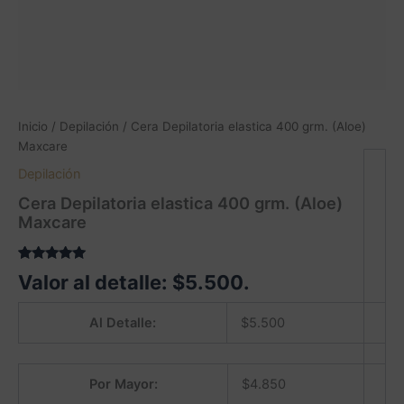
Inicio
/
Depilación
/ Cera Depilatoria elastica 400 grm. (Aloe)
Maxcare
Depilación
Cera Depilatoria elastica 400 grm. (Aloe)
Maxcare
Valorado
1
Valor al detalle:
$
5.500
.
5.00
sobre
5 basado
en
Al Detalle:
$
5.500
puntuación
de cliente
Por Mayor:
$
4.850