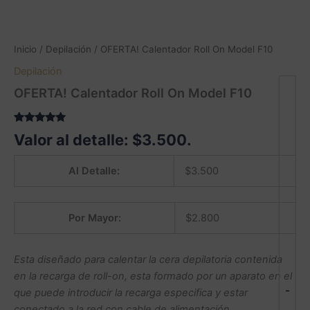
Inicio
/
Depilación
/ OFERTA! Calentador Roll On Model F10
Depilación
OFERTA! Calentador Roll On Model F10
Valorado
2
Valor al detalle:
$
3.500
.
5.00
sobre
5 basado
en
Al Detalle:
$
3.500
puntuaciones
de clientes
Por Mayor:
$
2.800
Esta diseñado para calentar la cera depilatoria contenida
en la recarga de roll-on, esta formado por un aparato en el
-
que puede introducir la recarga especifica y estar
conectado a la red con cable de alimentación