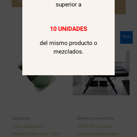
carrito
superior a
Agregar al
carrito
10 UNIDADES
Sale!
del mismo producto o
mezclados.
Depilación
Belleza y cosméticos
Cera depilatoria
OFERTA! Camilla
elastica Aloe vera 1 kilo
cosmetologia Negra