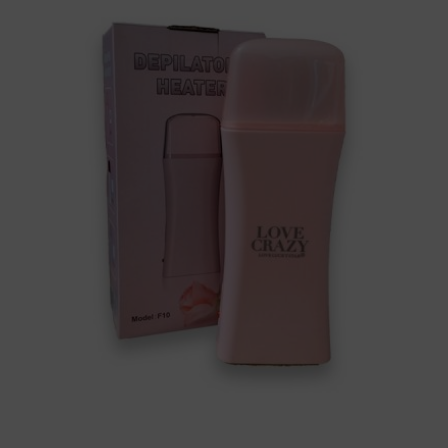
On
Model
F10
cantidad