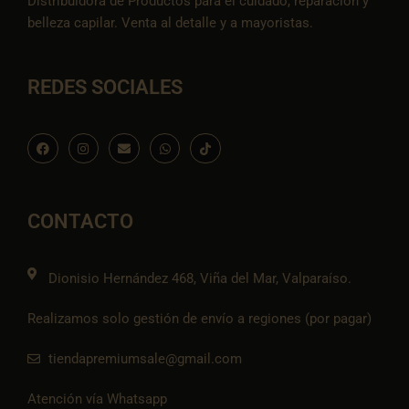
Distribuidora de Productos para el cuidado, reparación y
belleza capilar. Venta al detalle y a mayoristas.
REDES SOCIALES
F
I
E
W
I
a
n
n
h
c
c
s
v
a
o
e
t
e
t
n
b
a
l
s
-
o
g
o
a
t
o
r
p
p
i
CONTACTO
k
a
e
p
k
m
t
o
k
Dionisio Hernández 468, Viña del Mar, Valparaíso.
Realizamos solo gestión de envío a regiones (por pagar)
tiendapremiumsale@gmail.com
Atención vía Whatsapp