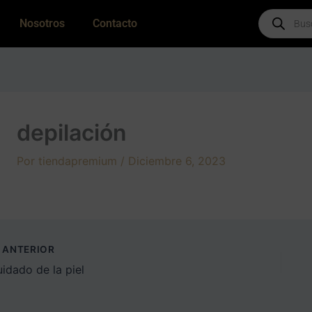
Products
Nosotros
Contacto
search
depilación
Por
tiendapremium
/
Diciembre 6, 2023
ANTERIOR
uidado de la piel