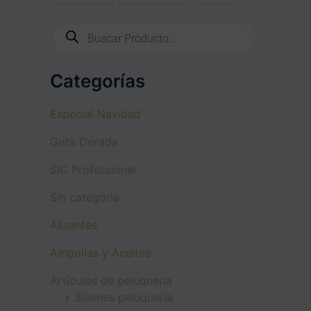
P
r
o
d
Categorías
u
c
t
Especial Navidad
s
s
Gota Dorada
e
a
SIC Professional
r
c
Sin categoria
h
Alisantes
Ampollas y Aceites
Artículos de peluquería
Sillones peluquería