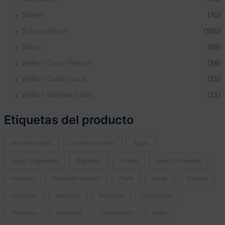
Salerm
(70)
Schwarzkopf
(100)
Silkey
(69)
Wella - Color Perfect
(38)
Wella - Color touch
(25)
Wella - Illumina Color
(22)
Etiquetas del producto
acodicionador
acondicionador
Agua
Agua Oxigenada
Bigudíes
crema
epecial navidad
esmalte
especial navidad
Flora
imagi
loveyes
Oxidante
peinetas
Peróxido
removedor
Shampoo
shmapoo
tratamiento
uñas