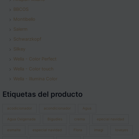
BBCOS
Montibello
Salerm
Schwarzkopf
Silkey
Wella - Color Perfect
Wella - Color touch
Wella - Illumina Color
Etiquetas del producto
acodicionador
acondicionador
Agua
Agua Oxigenada
Bigudíes
crema
epecial navidad
esmalte
especial navidad
Flora
imagi
loveyes