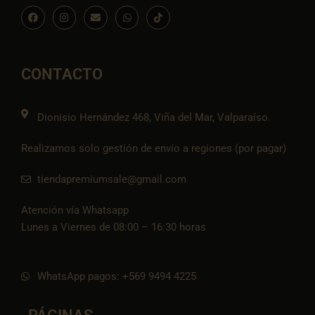
F
I
E
W
I
a
n
n
h
c
c
s
v
a
o
e
t
e
t
n
b
a
l
s
-
o
g
o
a
t
o
r
p
p
i
CONTACTO
k
a
e
p
k
m
t
o
k
Dionisio Hernández 468, Viña del Mar, Valparaíso.
Realizamos solo gestión de envío a regiones (por pagar)
tiendapremiumsale@gmail.com
Atención vía Whatsapp
Lunes a Viernes de 08:00 – 16:30 horas
WhatsApp pagos: +569 9494 4225