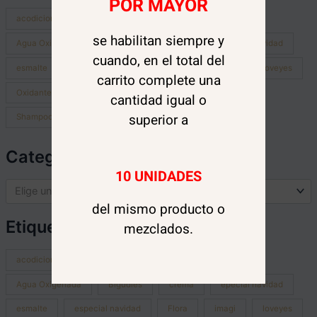
POR MAYOR
acodicionador
acondicionador
Agua
se habilitan siempre y
Agua Oxigenada
Bigudíes
crema
epecial navidad
cuando, en el total del
esmalte
especial navidad
Flora
imagi
loveyes
carrito complete una
Oxidante
peinetas
Peróxido
removedor
cantidad igual o
superior a
Shampoo
shmapoo
tratamiento
uñas
Categorías del producto
10 UNIDADES
Elige una categoría
del mismo producto o
Etiquetas del producto
mezclados.
acodicionador
acondicionador
Agua
Agua Oxigenada
Bigudíes
crema
epecial navidad
esmalte
especial navidad
Flora
imagi
loveyes