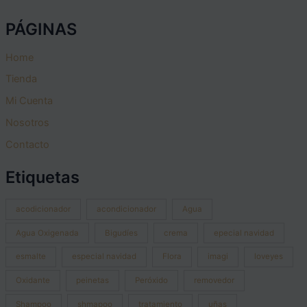
PÁGINAS
Home
Tienda
Mi Cuenta
Nosotros
Contacto
Etiquetas
acodicionador
acondicionador
Agua
Agua Oxigenada
Bigudíes
crema
epecial navidad
esmalte
especial navidad
Flora
imagi
loveyes
Oxidante
peinetas
Peróxido
removedor
Shampoo
shmapoo
tratamiento
uñas