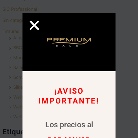
SIC Professional
Sin categoria
Tinturas
Alfaparf Milano
BBCOS
Montibello
Salerm
Schwarzkopf
Silkey
¡AVISO
Wella - Color Perfect
IMPORTANTE!
Wella - Color touch
Wella - Illumina Color
Los precios al
Etiquetas del producto