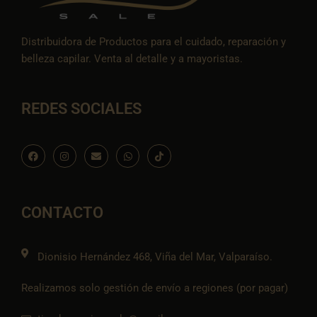
Distribuidora de Productos para el cuidado, reparación y
belleza capilar. Venta al detalle y a mayoristas.
REDES SOCIALES
F
I
E
W
I
a
n
n
h
c
c
s
v
a
o
e
t
e
t
n
b
a
l
s
-
o
g
o
a
t
o
r
p
p
i
CONTACTO
k
a
e
p
k
m
t
o
k
Dionisio Hernández 468, Viña del Mar, Valparaíso.
Realizamos solo gestión de envío a regiones (por pagar)