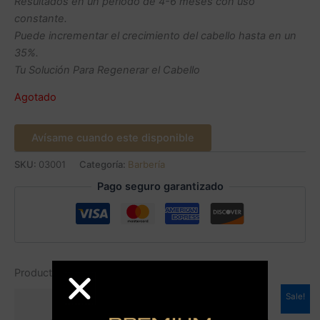
Resultados en un periodo de 4-6 meses con uso
constante.
Puede incrementar el crecimiento del cabello hasta en un
35%.
Tu Solución Para Regenerar el Cabello
Agotado
Avísame cuando este disponible
SKU:
03001
Categoría:
Barbería
Pago seguro garantizado
Productos relacionados
Sale!