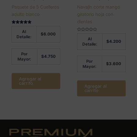
Paquete de 5 Cuelleros
Navajin corte mango
adulto blanco
giratorio hoja con
dientes
Valorado en
Al
5.00
$
6.000
de 5
Valorado
Detalle:
Al
en
$
4.200
0
Detalle:
de
5
Por
$
4.750
Mayor:
Por
$
3.600
Mayor:
Agregar al
carrito
Agregar al
carrito