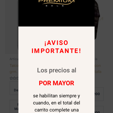
¡AVISO
IMPORTANTE!
Artículos de peluquería
Artículos de peluquería
Talco Perfumado 650
OFERTA! Delantal con
Los precios al
grm.
cierre para barber talla
L
POR MAYOR
Valorado
Al
en
$
3.500
0
Valorado
Detalle:
Al
de
en
$
3.200
se habilitan siempre y
5
0
Detalle:
de
5
cuando, en el total del
Por
$
2.300
carrito complete una
Mayor:
Por
$
3.200