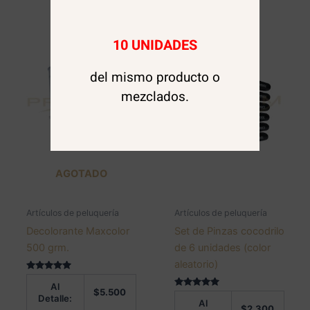
10 UNIDADES
del mismo producto o
mezclados.
AGOTADO
Artículos de peluquería
Artículos de peluquería
Decolorante Maxcolor
Set de Pinzas cocodrilo
500 grm.
de 6 unidades (color
aleatorio)
Valorado en
Al
5.00
$
5.500
de 5
Valorado en
Detalle:
Al
5.00
$
2.300