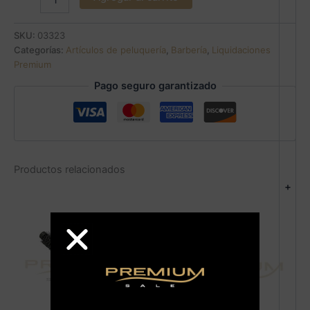
SKU:
03323
Categorías:
Artículos de peluquería
,
Barbería
,
Liquidaciones
Premium
Pago seguro garantizado
Productos relacionados
+