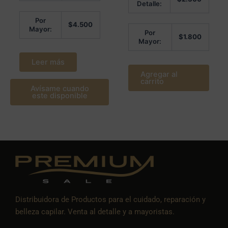
de 5
Detalle:
Por
$
4.500
Mayor:
Por
$
1.800
Mayor:
Leer más
Agregar al
carrito
Avísame cuando
este disponible
Distribuidora de Productos para el cuidado, reparación y
belleza capilar. Venta al detalle y a mayoristas.