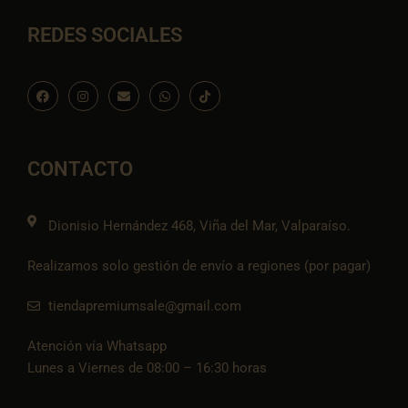
REDES SOCIALES
F
I
E
W
I
a
n
n
h
c
c
s
v
a
o
e
t
e
t
n
b
a
l
s
-
o
g
o
a
t
o
r
p
p
i
CONTACTO
k
a
e
p
k
m
t
o
k
Dionisio Hernández 468, Viña del Mar, Valparaíso.
Realizamos solo gestión de envío a regiones (por pagar)
tiendapremiumsale@gmail.com
Atención vía Whatsapp
Lunes a Viernes de 08:00 – 16:30 horas