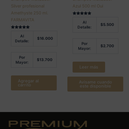
Silver profesional
Azul 500 ml Oui
Amethyste 250 ml.
Valorado en
FARMAVITA
Al
5.00
$
5.500
de 5
Detalle:
Valorado en
Al
5.00
$
16.000
de 5
Detalle:
Por
$
2.700
Mayor:
Por
$
13.700
Mayor:
Leer más
Agregar al
Avísame cuando
carrito
este disponible