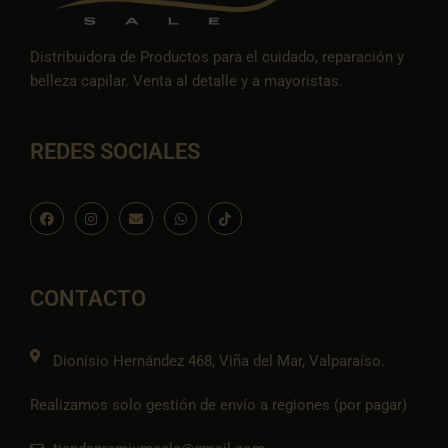
Distribuidora de Productos para el cuidado, reparación y
belleza capilar. Venta al detalle y a mayoristas.
REDES SOCIALES
F
I
E
W
I
a
n
n
h
c
c
s
v
a
o
e
t
e
t
n
b
a
l
s
-
o
g
o
a
t
o
r
p
p
i
CONTACTO
k
a
e
p
k
m
t
o
k
Dionisio Hernández 468, Viña del Mar, Valparaíso.
Realizamos solo gestión de envío a regiones (por pagar)