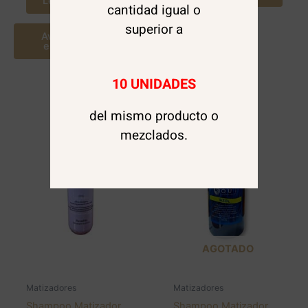
Leer más
cantidad igual o
superior a
Avísame cuando
este disponible
10 UNIDADES
del mismo producto o
mezclados.
AGOTADO
Matizadores
Matizadores
Shampoo Matizador
Shampoo Matizador