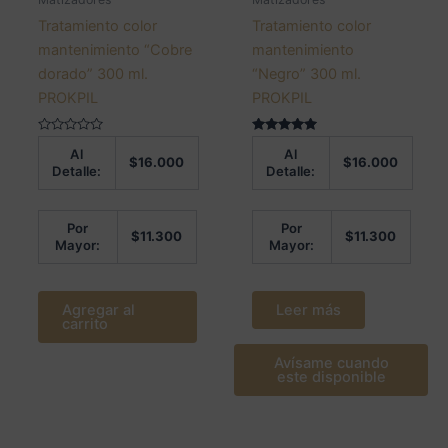
Tratamiento color
Tratamiento color
mantenimiento “Cobre
mantenimiento
dorado” 300 ml.
“Negro” 300 ml.
PROKPIL
PROKPIL
Valorado
Valorado en
Al
Al
en
5.00
$
16.000
$
16.000
0
de 5
Detalle:
Detalle:
de
5
Por
Por
$
11.300
$
11.300
Mayor:
Mayor:
Agregar al
Leer más
carrito
Avísame cuando
este disponible