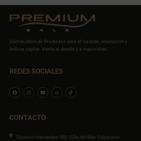
Distribuidora de Productos para el cuidado, reparación y
belleza capilar. Venta al detalle y a mayoristas.
REDES SOCIALES
F
I
E
W
I
a
n
n
h
c
c
s
v
a
o
e
t
e
t
n
b
a
l
s
-
o
g
o
a
t
o
r
p
p
i
CONTACTO
k
a
e
p
k
m
t
o
k
Dionisio Hernández 468, Viña del Mar, Valparaíso.