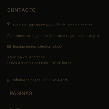
b
a
l
s
-
o
g
o
a
t
o
r
p
p
i
CONTACTO
k
a
e
p
k
m
t
o
k
Dionisio Hernández 468, Viña del Mar, Valparaíso.
Realizamos solo gestión de envío a regiones (por pagar)
tiendapremiumsale@gmail.com
Atención vía Whatsapp
Lunes a Viernes de 08:00 – 16:30 horas
WhatsApp pagos: +569 9494 4225
PÁGINAS
Home