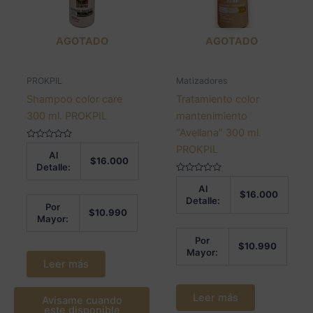
AGOTADO
AGOTADO
PROKPIL
Matizadores
Shampoo color care
Tratamiento color
300 ml. PROKPIL
mantenimiento
“Avellana” 300 ml.
Valorado
PROKPIL
Al
en
$
16.000
0
Detalle:
de
5
Valorado
Al
en
$
16.000
0
Detalle:
de
Por
$
10.990
5
Mayor:
Por
$
10.990
Mayor:
Leer más
Leer más
Avísame cuando
este disponible