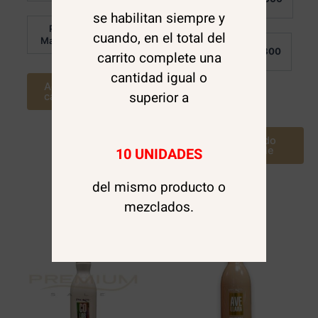
5
0
Detalle:
de
se habilitan siempre y
5
Por
cuando, en el total del
$
2.700
Mayor:
Por
$
11.300
carrito complete una
Mayor:
cantidad igual o
Agregar al
superior a
carrito
Leer más
Avísame cuando
10 UNIDADES
este disponible
del mismo producto o
mezclados.