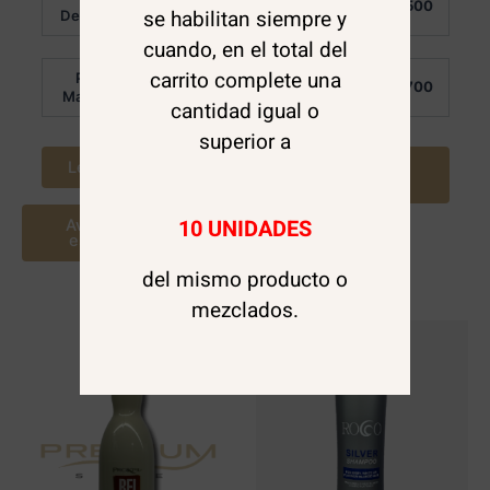
$
5.500
$
5.500
de 5
0
se habilitan siempre y
Detalle:
Detalle:
de
5
cuando, en el total del
carrito complete una
Por
Por
$
2.700
$
2.700
Mayor:
Mayor:
cantidad igual o
superior a
Leer más
Agregar al
carrito
10 UNIDADES
Avísame cuando
este disponible
del mismo producto o
mezclados.