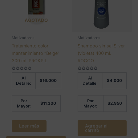
AGOTADO
Matizadores
Matizadores
Tratamiento color
Shampoo sin sal Silver
mantenimiento “Beige”
(violeta) 400 ml.
300 ml. PROKPIL
ROCCO
Valorado
Valorado
Al
Al
en
en
$
16.000
$
4.000
0
0
Detalle:
Detalle:
de
de
5
5
Por
Por
$
11.300
$
2.950
Mayor:
Mayor:
Leer más
Agregar al
carrito