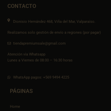
o
g
o
a
t
o
r
p
p
i
CONTACTO
k
a
e
p
k
m
t
o
k
Dionisio Hernández 468, Viña del Mar, Valparaíso.
Realizamos solo gestión de envío a regiones (por pagar)
tiendapremiumsale@gmail.com
Atención vía Whatsapp
Lunes a Viernes de 08:00 – 16:30 horas
WhatsApp pagos: +569 9494 4225
PÁGINAS
Home