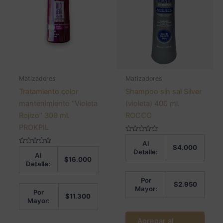
Matizadores
Matizadores
Tratamiento color
Shampoo sin sal Silver
mantenimiento “Violeta
(violeta) 400 ml.
Rojizo” 300 ml.
ROCCO
PROKPIL
Valorado
Al
en
$
4.000
Valorado
0
Detalle:
Al
en
de
$
16.000
0
5
Detalle:
de
5
Por
$
2.950
Mayor:
Por
$
11.300
Mayor:
Agregar al