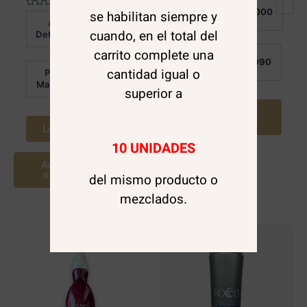
Al
en
$
16.000
se habilitan siempre y
Valorado
0
Detalle:
Al
en
de
$
16.000
0
5
cuando, en el total del
Detalle:
de
5
carrito complete una
Por
$
10.990
Mayor:
cantidad igual o
Por
$
10.990
Mayor:
superior a
Agregar al
carrito
Leer más
10 UNIDADES
Avísame cuando
este disponible
del mismo producto o
mezclados.