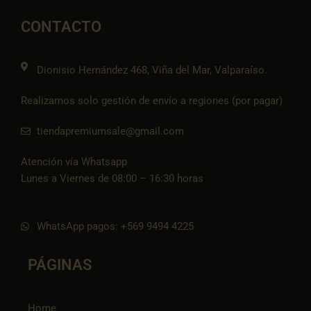
b
a
l
s
-
o
g
o
a
t
o
r
p
p
i
CONTACTO
k
a
e
p
k
m
t
o
k
Dionisio Hernández 468, Viña del Mar, Valparaíso.
Realizamos solo gestión de envío a regiones (por pagar)
tiendapremiumsale@gmail.com
Atención vía Whatsapp
Lunes a Viernes de 08:00 – 16:30 horas
WhatsApp pagos: +569 9494 4225
PÁGINAS
Home