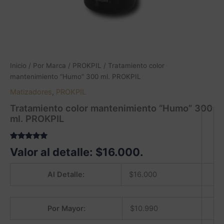
Inicio
/
Por Marca
/
PROKPIL
/ Tratamiento color
mantenimiento “Humo” 300 ml. PROKPIL
Matizadores
,
PROKPIL
Tratamiento color mantenimiento “Humo” 300
ml. PROKPIL
Valorado
1
Valor al detalle:
$
16.000
.
5.00
sobre
5 basado
en
Al Detalle:
$
16.000
puntuación
de cliente
Por Mayor:
$
10.990