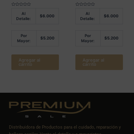
Valorado
Valorado
Al
Al
en
en
$
6.000
$
6.000
0
0
Detalle:
Detalle:
de
de
5
5
Por
Por
$
5.200
$
5.200
Mayor:
Mayor:
Agregar al
Agregar al
carrito
carrito
Distribuidora de Productos para el cuidado, reparación y