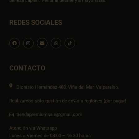
belleza capilar. Venta al detalle y a mayoristas.
REDES SOCIALES
F
I
E
W
I
a
n
n
h
c
c
s
v
a
o
e
t
e
t
n
b
a
l
s
-
o
g
o
a
t
o
r
p
p
i
CONTACTO
k
a
e
p
k
m
t
o
k
Dionisio Hernández 468, Viña del Mar, Valparaíso.
Realizamos solo gestión de envío a regiones (por pagar)
tiendapremiumsale@gmail.com
Atención vía Whatsapp
Lunes a Viernes de 08:00 – 16:30 horas