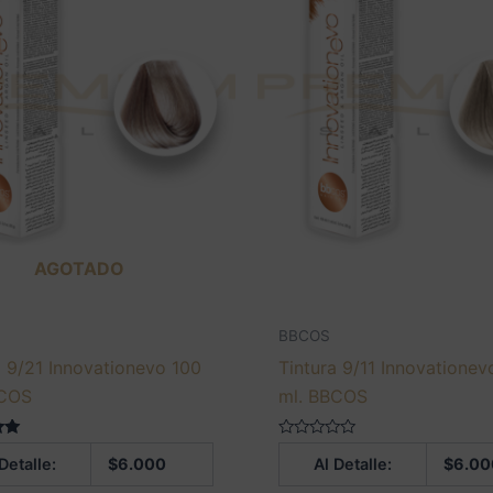
AGOTADO
BBCOS
a 9/21 Innovationevo 100
Tintura 9/11 Innovationev
BCOS
ml. BBCOS
 en
Valorado
Detalle:
$
6.000
Al Detalle:
$
6.00
en
0
de