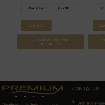
Por Mayor:
$
5.200
Po
Leer más
Le
Avísame cuando este
A
disponible
CONTACTO
Dionisio Hernán
Distribuidora de Productos para el