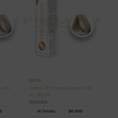
BBCOS
o 100
Tintura 12/11 Innovationevo 100
ml. BBCOS
Valorado
0
Al Detalle:
$
6.000
en
0
de