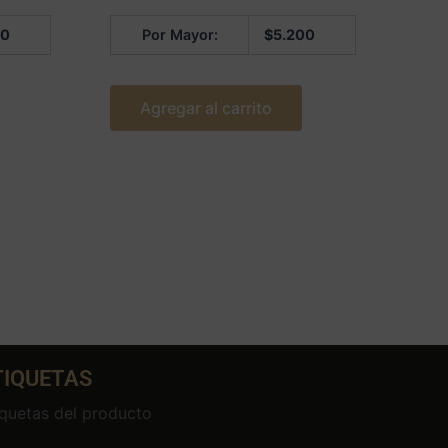
5
00
Por Mayor:
$
5.200
Agregar al carrito
TIQUETAS
iquetas del producto