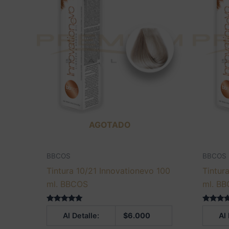
AGOTADO
BBCOS
BBCOS
Tintura 10/21 Innovationevo 100
Tintur
ml. BBCOS
ml. B
Valorado en
Valorado
Al Detalle:
$
6.000
Al 
5.00
5.00
de 5
de 5