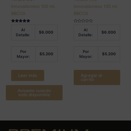
Innovationevo 100 ml.
Innovationevo 100 ml.
BBCOS
BBCOS
Valorado en
Valorado
Al
Al
5.00
en
$
6.000
$
6.000
de 5
0
Detalle:
Detalle:
de
5
Por
Por
$
5.200
$
5.200
Mayor:
Mayor:
Leer más
Agregar al
carrito
Avísame cuando
este disponible