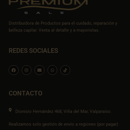
Distribuidora de Productos para el cuidado, reparación y
belleza capilar. Venta al detalle y a mayoristas.
REDES SOCIALES
F
I
E
W
I
a
n
n
h
c
c
s
v
a
o
e
t
e
t
n
b
a
l
s
-
o
g
o
a
t
o
r
p
p
i
CONTACTO
k
a
e
p
k
m
t
o
k
Dionisio Hernández 468, Viña del Mar, Valparaíso.
Realizamos solo gestión de envío a regiones (por pagar)