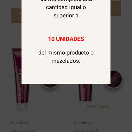
cantidad igual o
Agregar al
carrito
Agregar al
superior a
carrito
10 UNIDADES
del mismo producto o
mezclados.
AGOTADO
Montibello
Montibello
Tintura 5.36
Tintura 5.88