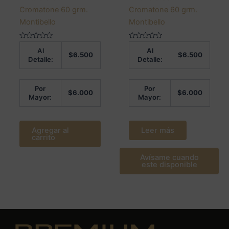
Cromatone 60 grm.
Cromatone 60 grm.
Montibello
Montibello
Valorado
Valorado
Al
Al
en
en
$
6.500
$
6.500
0
0
Detalle:
Detalle:
de
de
5
5
Por
Por
$
6.000
$
6.000
Mayor:
Mayor:
Agregar al
Leer más
carrito
Avísame cuando
este disponible