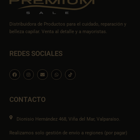
Distribuidora de Productos para el cuidado, reparación y
belleza capilar. Venta al detalle y a mayoristas.
REDES SOCIALES
F
I
E
W
I
a
n
n
h
c
c
s
v
a
o
e
t
e
t
n
b
a
l
s
-
o
g
o
a
t
o
r
p
p
i
CONTACTO
k
a
e
p
k
m
t
o
k
Dionisio Hernández 468, Viña del Mar, Valparaíso.
Realizamos solo gestión de envío a regiones (por pagar)