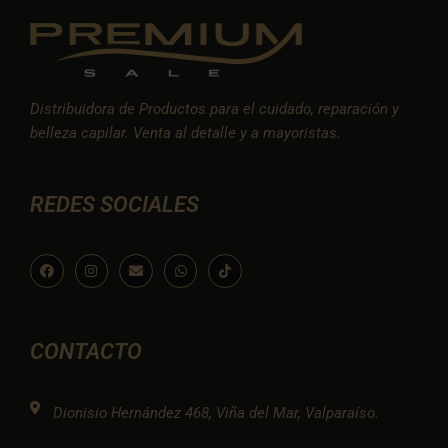
Distribuidora de Productos para el cuidado, reparación y
belleza capilar. Venta al detalle y a mayoristas.
REDES SOCIALES
F
I
E
W
I
a
n
n
h
c
c
s
v
a
o
e
t
e
t
n
b
a
l
s
-
o
g
o
a
t
o
r
p
p
i
CONTACTO
k
a
e
p
k
m
t
o
k
Dionisio Hernández 468, Viña del Mar, Valparaíso.