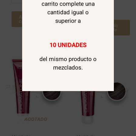
carrito complete una
Leer más
cantidad igual o
Agregar al
superior a
carrito
Avísame cuando
este disponible
10 UNIDADES
del mismo producto o
mezclados.
AGOTADO