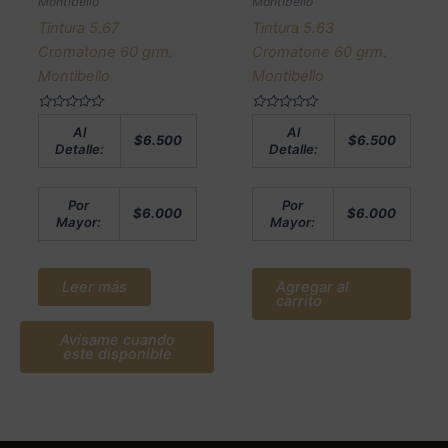
Montibello
Montibello
Tintura 5.67
Tintura 5.63
Cromatone 60 grm.
Cromatone 60 grm.
Montibello
Montibello
Valorado
Valorado
Al
Al
en
en
$
6.500
$
6.500
0
0
Detalle:
Detalle:
de
de
5
5
Por
Por
$
6.000
$
6.000
Mayor:
Mayor:
Leer más
Agregar al
carrito
Avísame cuando
este disponible