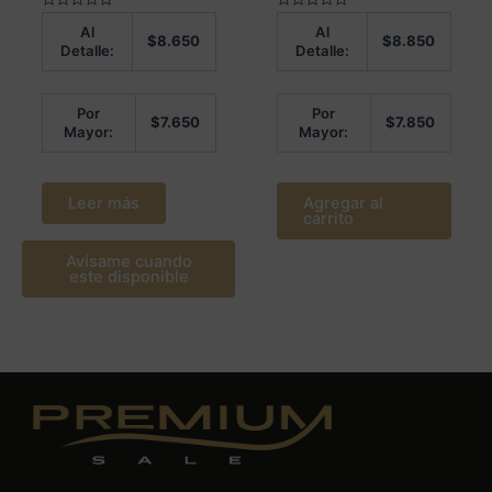
Valorado
Valorado
Al
Al
en
en
$
8.650
$
8.850
0
0
Detalle:
Detalle:
de
de
5
5
Por
Por
$
7.650
$
7.850
Mayor:
Mayor:
Leer más
Agregar al
carrito
Avísame cuando
este disponible