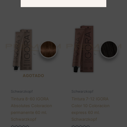
AGOTADO
Schwarzkopf
Schwarzkopf
Tintura 8-60 IGORA
Tintura 7-12 IGORA
Absolutes Coloracion
Color 10 Coloracion
permanente 60 ml.
express 60 ml.
Schwarzkopf
Schwarzkopf