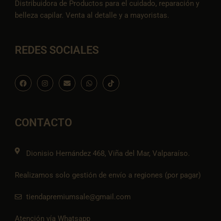
Distribuidora de Productos para el cuidado, reparación y
belleza capilar. Venta al detalle y a mayoristas.
REDES SOCIALES
F
I
E
W
I
a
n
n
h
c
c
s
v
a
o
e
t
e
t
n
b
a
l
s
-
o
g
o
a
t
o
r
p
p
i
CONTACTO
k
a
e
p
k
m
t
o
k
Dionisio Hernández 468, Viña del Mar, Valparaíso.
Realizamos solo gestión de envío a regiones (por pagar)
tiendapremiumsale@gmail.com
Atención vía Whatsapp