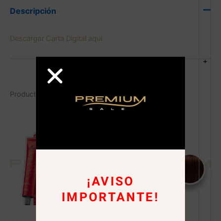
Descripción
Descargar Carta Digital aquí
+
Productos relacionados
¡AVISO
IMPORTANTE!
AGOTADO
AGOTADO