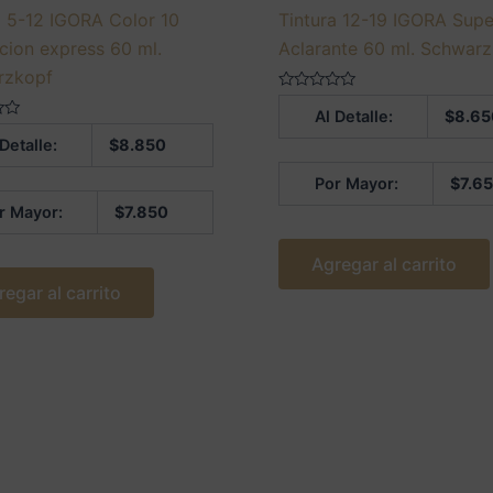
a 5-12 IGORA Color 10
Tintura 12-19 IGORA Supe
cion express 60 ml.
Aclarante 60 ml. Schwar
rzkopf
Valorado
Al Detalle:
$
8.65
en
0
 Detalle:
$
8.850
de
5
Por Mayor:
$
7.6
r Mayor:
$
7.850
Agregar al carrito
regar al carrito