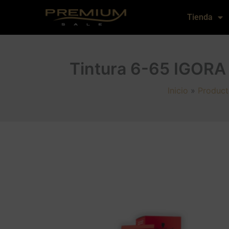
Ir
Tienda
al
contenido
Tintura 6-65 IGORA
Inicio
Product