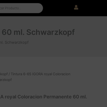
 60 ml. Schwarzkopf
ml. Schwarzkopf
kopf
/ Tintura 6-65 IGORA royal Coloracion
arzkopf
A royal Coloracion Permanente 60 ml.