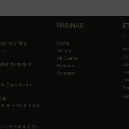
PÁGINAS
E
Et
dez 468, Viña
Home
aco
íso.
Tienda
Ag
Mi Cuenta
tión de envío a
cr
Nosotros
es
)
Contacto
lov
ale@gmail.com
Pe
sh
app
08:00 – 16:30 horas
: +569 9494 4225