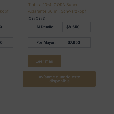
r
Tintura 10-4 IGORA Super
zkopf
Aclarante 60 ml. Schwarzkopf
Valorado
0
Al Detalle:
$
8.650
en
0
de
5
50
Por Mayor:
$
7.650
Leer más
Avísame cuando este
disponible