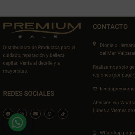
CONTACTO
Dionisio Hernán
Distribuidora de Productos para el
del Mar, Valpara
cuidado, reparación y belleza
capilar. Venta al detalle y a
Realizamos solo ges
mayoristas.
regiones (por pagar
tiendapremiums
REDES SOCIALES
Atención vía Whats
Lunes a Viernes de 
F
I
E
W
I
a
n
n
h
c
c
s
v
a
o
e
t
e
t
n
b
a
l
s
-
o
g
o
a
t
WhatsApp pagos