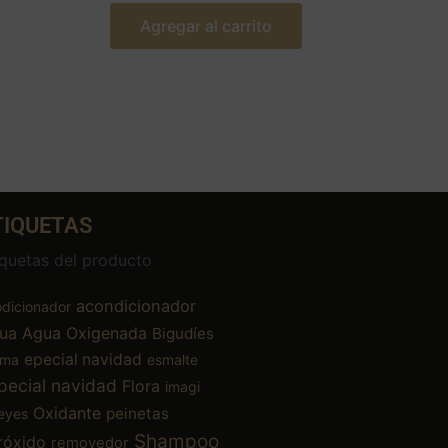
Agregar al carrito
TIQUETAS
iquetas del producto
acondicionador
dicionador
ua
Agua Oxigenada
Bigudíes
epecial navidad
ema
esmalte
pecial navidad
Flora
imagi
Oxidante
peinetas
eyes
Shampoo
róxido
removedor