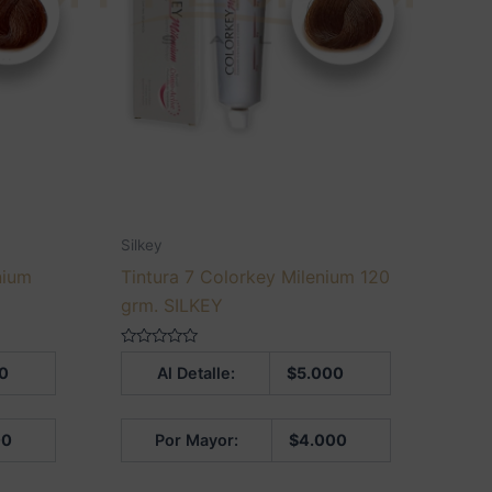
Silkey
nium
Tintura 7 Colorkey Milenium 120
grm. SILKEY
Valorado
0
Al Detalle:
$
5.000
en
0
de
5
00
Por Mayor:
$
4.000