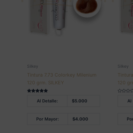
Silkey
Silkey
Tintura 7.73 Colorkey Milenium
Tintur
120 grm. SILKEY
120 gr
Valorado en
Valorado
Al Detalle:
$
5.000
Al
5.00
en
de 5
0
de
5
Por Mayor:
$
4.000
Po