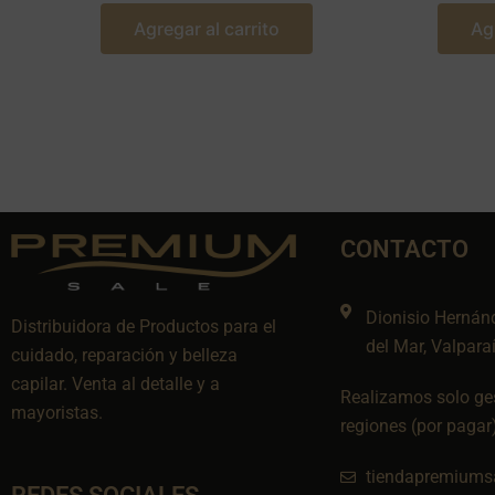
Agregar al carrito
Ag
CONTACTO
Dionisio Hernán
Distribuidora de Productos para el
del Mar, Valpara
cuidado, reparación y belleza
capilar. Venta al detalle y a
Realizamos solo ges
mayoristas.
regiones (por pagar
tiendapremiums