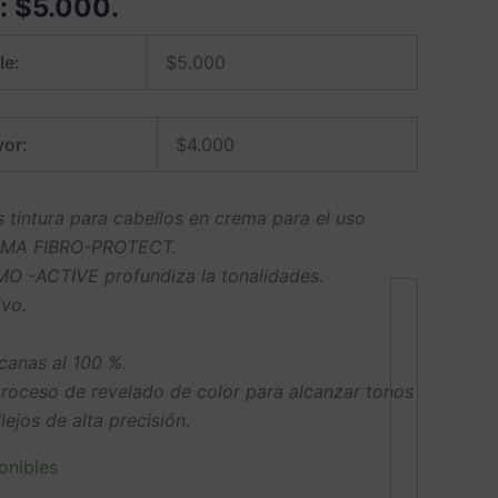
e:
$
5.000
.
le:
$
5.000
or:
$
4.000
tintura para cabellos en crema para el uso
TEMA FIBRO-PROTECT.
O -ACTIVE profundiza la tonalidades.
ivo.
canas al 100 %.
proceso de revelado de color para alcanzar tonos
lejos de alta precisión.
onibles