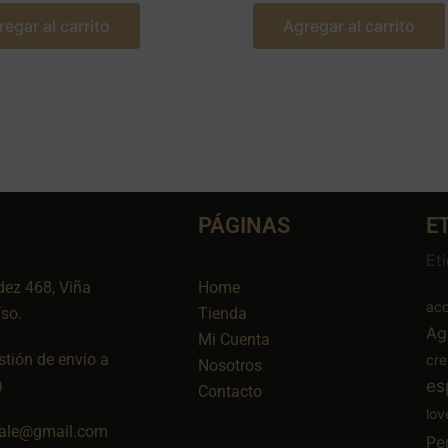
regar al carrito
Agregar al carrito
PÁGINAS
E
Et
dez 468, Viña
Home
aco
íso.
Tienda
Ag
Mi Cuenta
tión de envío a
cr
Nosotros
es
)
Contacto
lov
ale@gmail.com
Pe