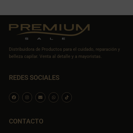
Distribuidora de Productos para el cuidado, reparación y
belleza capilar. Venta al detalle y a mayoristas.
REDES SOCIALES
F
I
E
W
I
a
n
n
h
c
c
s
v
a
o
e
t
e
t
n
b
a
l
s
-
o
g
o
a
t
o
r
p
p
i
CONTACTO
k
a
e
p
k
m
t
o