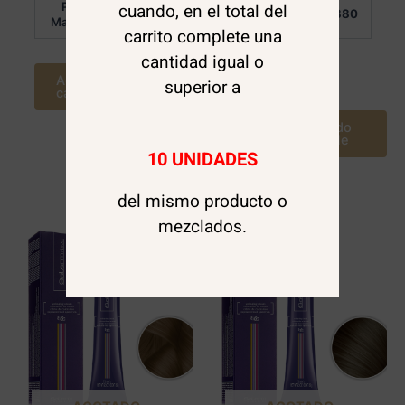
Por
Por
cuando, en el total del
$
6.880
$
6.880
Mayor:
Mayor:
carrito complete una
cantidad igual o
Agregar al
Leer más
superior a
carrito
Avísame cuando
este disponible
10 UNIDADES
del mismo producto o
mezclados.