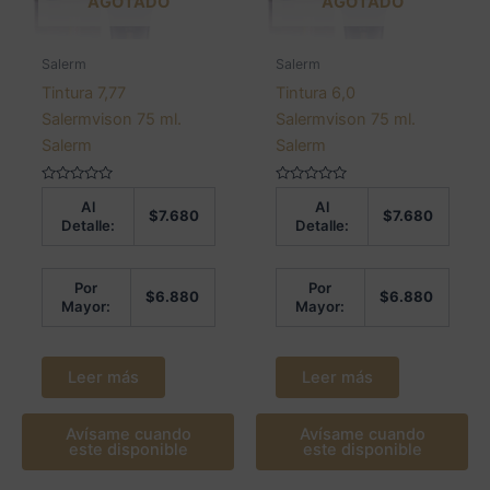
AGOTADO
AGOTADO
Salerm
Salerm
Tintura 7,77
Tintura 6,0
Salermvison 75 ml.
Salermvison 75 ml.
Salerm
Salerm
Valorado
Valorado
Al
Al
en
en
$
7.680
$
7.680
0
0
Detalle:
Detalle:
de
de
5
5
Por
Por
$
6.880
$
6.880
Mayor:
Mayor:
Leer más
Leer más
Avísame cuando
Avísame cuando
este disponible
este disponible