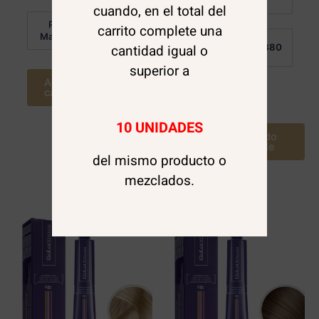
Detalle:
de
cuando, en el total del
5
Por
carrito complete una
$
6.880
Mayor:
Por
$
6.880
cantidad igual o
Mayor:
superior a
Agregar al
carrito
Leer más
10 UNIDADES
Avísame cuando
este disponible
del mismo producto o
mezclados.