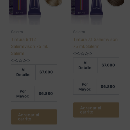
Salerm
Salerm
Tintura 9,112
Tintura 7,1 Salermvison
Salermvison 75 ml.
75 ml. Salerm
Salerm
Valorado
Al
en
$
7.680
Valorado
0
Detalle:
Al
en
de
$
7.680
0
5
Detalle:
de
5
Por
$
6.880
Mayor:
Por
$
6.880
Mayor:
Agregar al
carrito
Agregar al
carrito