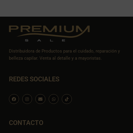
Distribuidora de Productos para el cuidado, reparación y
belleza capilar. Venta al detalle y a mayoristas.
REDES SOCIALES
F
I
E
W
I
a
n
n
h
c
c
s
v
a
o
e
t
e
t
n
b
a
l
s
-
o
g
o
a
t
o
r
p
p
i
CONTACTO
k
a
e
p
k
m
t