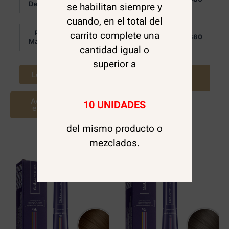
0
0
Detalle:
Detalle:
se habilitan siempre y
de
de
5
5
cuando, en el total del
carrito complete una
Por
Por
$
6.880
$
6.880
Mayor:
Mayor:
cantidad igual o
superior a
Leer más
Agregar al
carrito
Avísame cuando
10 UNIDADES
este disponible
del mismo producto o
mezclados.