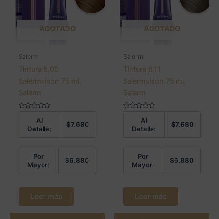
AGOTADO
AGOTADO
Salerm
Salerm
Tintura 6,00
Tintura 6,11
Salermvison 75 ml.
Salermvison 75 ml.
Salerm
Salerm
Valorado
Valorado
Al
Al
en
en
$
7.680
$
7.680
0
0
Detalle:
Detalle:
de
de
5
5
Por
Por
$
6.880
$
6.880
Mayor:
Mayor:
Leer más
Leer más