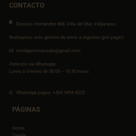
o
r
p
p
i
CONTACTO
k
a
e
p
k
m
t
o
k
Dionisio Hernández 468, Viña del Mar, Valparaíso.
Realizamos solo gestión de envío a regiones (por pagar)
tiendapremiumsale@gmail.com
Atención vía Whatsapp
Lunes a Viernes de 08:00 – 16:30 horas
WhatsApp pagos: +569 9494 4225
PÁGINAS
Home
Tienda